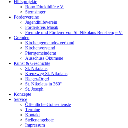
Hilfsprojekte
Bono Direkthilfe e.V.
Sternsinger
Fördervereine
Jugendhilfeverein
Förderkreis Musik
Freunde und Förderer von St. Nikolaus Bensberg e.V.
Gremien
Kirchengemeinde- verband
Kirchenvorstand
Pfarrgemeinderat
Ausschuss Ökumene
Kunst & Geschichte
St. Nikolaus
Kreuzweg St. Nikolaus
Rieger-Orgel
St. Nikolaus in 360°
St. Joseph
Konzepte
Service
Öffentliche Gottesdienste
Termine
Kontakt
Stellenangebote
Impressum