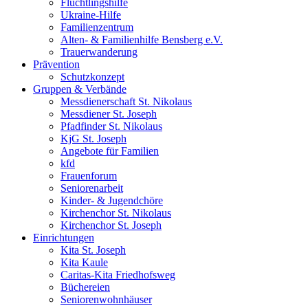
Flüchtlingshilfe
Ukraine-Hilfe
Familienzentrum
Alten- & Familienhilfe Bensberg e.V.
Trauerwanderung
Prävention
Schutzkonzept
Gruppen & Verbände
Messdienerschaft St. Nikolaus
Messdiener St. Joseph
Pfadfinder St. Nikolaus
KjG St. Joseph
Angebote für Familien
kfd
Frauenforum
Seniorenarbeit
Kinder- & Jugendchöre
Kirchenchor St. Nikolaus
Kirchenchor St. Joseph
Einrichtungen
Kita St. Joseph
Kita Kaule
Caritas-Kita Friedhofsweg
Büchereien
Seniorenwohnhäuser