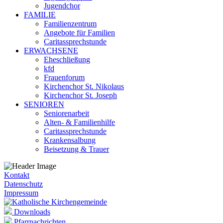
Jugendchor
FAMILIE
Familienzentrum
Angebote für Familien
Caritassprechstunde
ERWACHSENE
Eheschließung
kfd
Frauenforum
Kirchenchor St. Nikolaus
Kirchenchor St. Joseph
SENIOREN
Seniorenarbeit
Alten- & Familienhilfe
Caritassprechstunde
Krankensalbung
Beisetzung & Trauer
Kontakt
Datenschutz
Impressum
Downloads
Pfarrnachrichten