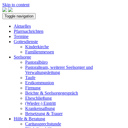
Skip to content
Toggle navigation
Aktuelles
Pfarrnachrichten
Termine
Gottesdienste
Kinderkirche
Familienmessen
Seelsorge
Pastoralbüro
Pastoralteam, weiterer Seelsorger und
Verwaltungsleitung
Taufe
Erstkommunion
Firmung
Beichte & Seelsorgegespräch
Eheschließung
(Wieder-) Eintritt
Krankensalbung
Beisetzung & Trauer
Hilfe & Beratung
Caritassprechstunde