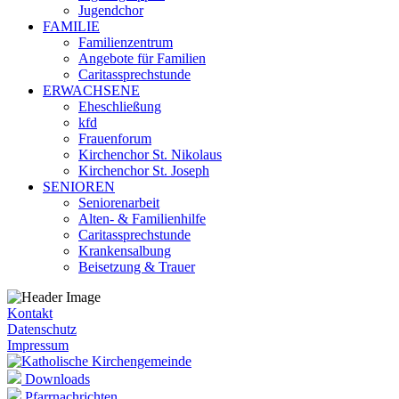
Jugendchor
FAMILIE
Familienzentrum
Angebote für Familien
Caritassprechstunde
ERWACHSENE
Eheschließung
kfd
Frauenforum
Kirchenchor St. Nikolaus
Kirchenchor St. Joseph
SENIOREN
Seniorenarbeit
Alten- & Familienhilfe
Caritassprechstunde
Krankensalbung
Beisetzung & Trauer
Kontakt
Datenschutz
Impressum
Downloads
Pfarrnachrichten