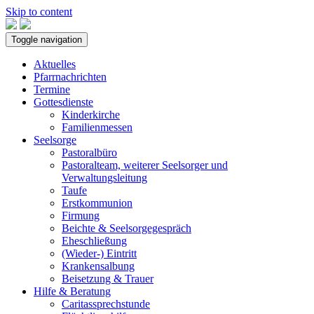
Skip to content
Toggle navigation
Aktuelles
Pfarrnachrichten
Termine
Gottesdienste
Kinderkirche
Familienmessen
Seelsorge
Pastoralbüro
Pastoralteam, weiterer Seelsorger und
Verwaltungsleitung
Taufe
Erstkommunion
Firmung
Beichte & Seelsorgegespräch
Eheschließung
(Wieder-) Eintritt
Krankensalbung
Beisetzung & Trauer
Hilfe & Beratung
Caritassprechstunde