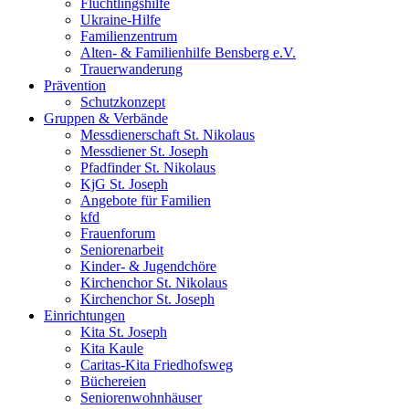
Flüchtlingshilfe
Ukraine-Hilfe
Familienzentrum
Alten- & Familienhilfe Bensberg e.V.
Trauerwanderung
Prävention
Schutzkonzept
Gruppen & Verbände
Messdienerschaft St. Nikolaus
Messdiener St. Joseph
Pfadfinder St. Nikolaus
KjG St. Joseph
Angebote für Familien
kfd
Frauenforum
Seniorenarbeit
Kinder- & Jugendchöre
Kirchenchor St. Nikolaus
Kirchenchor St. Joseph
Einrichtungen
Kita St. Joseph
Kita Kaule
Caritas-Kita Friedhofsweg
Büchereien
Seniorenwohnhäuser