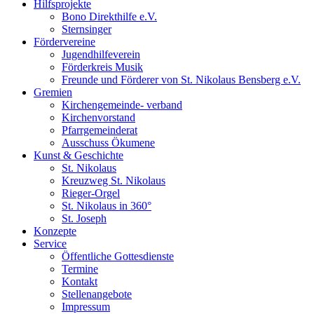
Hilfsprojekte
Bono Direkthilfe e.V.
Sternsinger
Fördervereine
Jugendhilfeverein
Förderkreis Musik
Freunde und Förderer von St. Nikolaus Bensberg e.V.
Gremien
Kirchengemeinde- verband
Kirchenvorstand
Pfarrgemeinderat
Ausschuss Ökumene
Kunst & Geschichte
St. Nikolaus
Kreuzweg St. Nikolaus
Rieger-Orgel
St. Nikolaus in 360°
St. Joseph
Konzepte
Service
Öffentliche Gottesdienste
Termine
Kontakt
Stellenangebote
Impressum