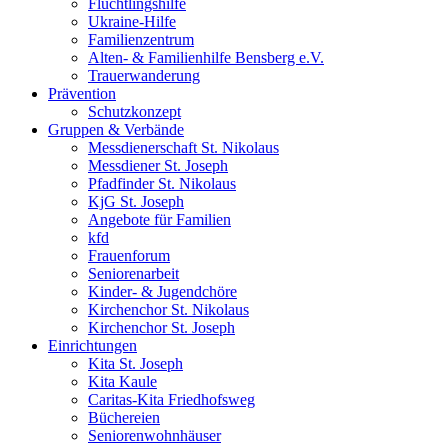
Flüchtlingshilfe
Ukraine-Hilfe
Familienzentrum
Alten- & Familienhilfe Bensberg e.V.
Trauerwanderung
Prävention
Schutzkonzept
Gruppen & Verbände
Messdienerschaft St. Nikolaus
Messdiener St. Joseph
Pfadfinder St. Nikolaus
KjG St. Joseph
Angebote für Familien
kfd
Frauenforum
Seniorenarbeit
Kinder- & Jugendchöre
Kirchenchor St. Nikolaus
Kirchenchor St. Joseph
Einrichtungen
Kita St. Joseph
Kita Kaule
Caritas-Kita Friedhofsweg
Büchereien
Seniorenwohnhäuser