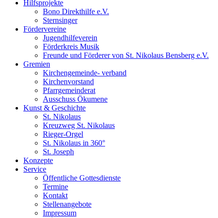
Hilfsprojekte
Bono Direkthilfe e.V.
Sternsinger
Fördervereine
Jugendhilfeverein
Förderkreis Musik
Freunde und Förderer von St. Nikolaus Bensberg e.V.
Gremien
Kirchengemeinde- verband
Kirchenvorstand
Pfarrgemeinderat
Ausschuss Ökumene
Kunst & Geschichte
St. Nikolaus
Kreuzweg St. Nikolaus
Rieger-Orgel
St. Nikolaus in 360°
St. Joseph
Konzepte
Service
Öffentliche Gottesdienste
Termine
Kontakt
Stellenangebote
Impressum