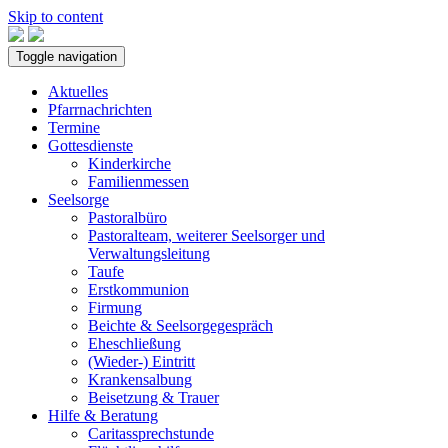
Skip to content
Toggle navigation
Aktuelles
Pfarrnachrichten
Termine
Gottesdienste
Kinderkirche
Familienmessen
Seelsorge
Pastoralbüro
Pastoralteam, weiterer Seelsorger und
Verwaltungsleitung
Taufe
Erstkommunion
Firmung
Beichte & Seelsorgegespräch
Eheschließung
(Wieder-) Eintritt
Krankensalbung
Beisetzung & Trauer
Hilfe & Beratung
Caritassprechstunde