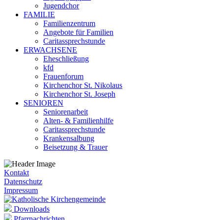
Jugendchor
FAMILIE
Familienzentrum
Angebote für Familien
Caritassprechstunde
ERWACHSENE
Eheschließung
kfd
Frauenforum
Kirchenchor St. Nikolaus
Kirchenchor St. Joseph
SENIOREN
Seniorenarbeit
Alten- & Familienhilfe
Caritassprechstunde
Krankensalbung
Beisetzung & Trauer
Kontakt
Datenschutz
Impressum
Downloads
Pfarrnachrichten