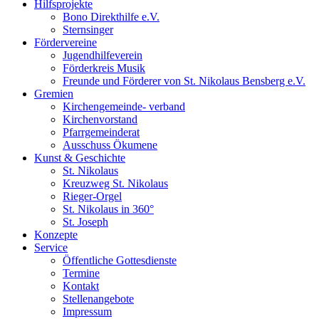
Hilfsprojekte
Bono Direkthilfe e.V.
Sternsinger
Fördervereine
Jugendhilfeverein
Förderkreis Musik
Freunde und Förderer von St. Nikolaus Bensberg e.V.
Gremien
Kirchengemeinde- verband
Kirchenvorstand
Pfarrgemeinderat
Ausschuss Ökumene
Kunst & Geschichte
St. Nikolaus
Kreuzweg St. Nikolaus
Rieger-Orgel
St. Nikolaus in 360°
St. Joseph
Konzepte
Service
Öffentliche Gottesdienste
Termine
Kontakt
Stellenangebote
Impressum