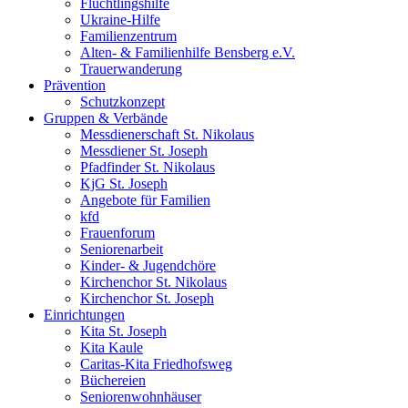
Flüchtlingshilfe
Ukraine-Hilfe
Familienzentrum
Alten- & Familienhilfe Bensberg e.V.
Trauerwanderung
Prävention
Schutzkonzept
Gruppen & Verbände
Messdienerschaft St. Nikolaus
Messdiener St. Joseph
Pfadfinder St. Nikolaus
KjG St. Joseph
Angebote für Familien
kfd
Frauenforum
Seniorenarbeit
Kinder- & Jugendchöre
Kirchenchor St. Nikolaus
Kirchenchor St. Joseph
Einrichtungen
Kita St. Joseph
Kita Kaule
Caritas-Kita Friedhofsweg
Büchereien
Seniorenwohnhäuser