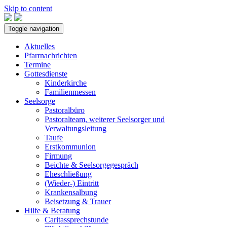
Skip to content
Toggle navigation
Aktuelles
Pfarrnachrichten
Termine
Gottesdienste
Kinderkirche
Familienmessen
Seelsorge
Pastoralbüro
Pastoralteam, weiterer Seelsorger und
Verwaltungsleitung
Taufe
Erstkommunion
Firmung
Beichte & Seelsorgegespräch
Eheschließung
(Wieder-) Eintritt
Krankensalbung
Beisetzung & Trauer
Hilfe & Beratung
Caritassprechstunde