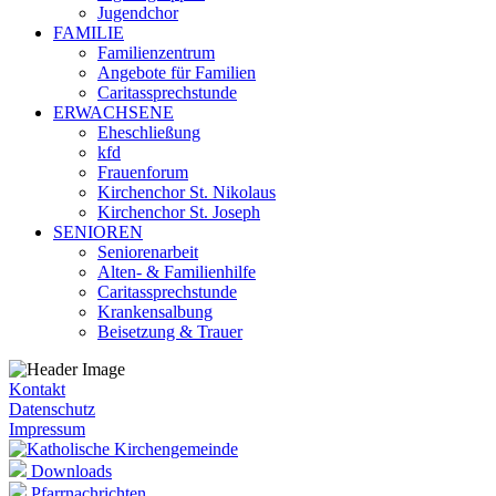
Jugendchor
FAMILIE
Familienzentrum
Angebote für Familien
Caritassprechstunde
ERWACHSENE
Eheschließung
kfd
Frauenforum
Kirchenchor St. Nikolaus
Kirchenchor St. Joseph
SENIOREN
Seniorenarbeit
Alten- & Familienhilfe
Caritassprechstunde
Krankensalbung
Beisetzung & Trauer
Kontakt
Datenschutz
Impressum
Downloads
Pfarrnachrichten