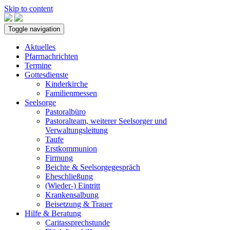
Skip to content
Toggle navigation
Aktuelles
Pfarrnachrichten
Termine
Gottesdienste
Kinderkirche
Familienmessen
Seelsorge
Pastoralbüro
Pastoralteam, weiterer Seelsorger und
Verwaltungsleitung
Taufe
Erstkommunion
Firmung
Beichte & Seelsorgegespräch
Eheschließung
(Wieder-) Eintritt
Krankensalbung
Beisetzung & Trauer
Hilfe & Beratung
Caritassprechstunde