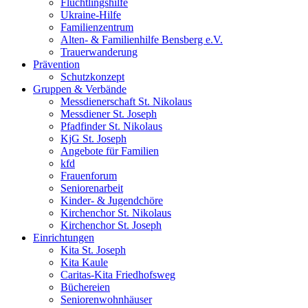
Flüchtlingshilfe
Ukraine-Hilfe
Familienzentrum
Alten- & Familienhilfe Bensberg e.V.
Trauerwanderung
Prävention
Schutzkonzept
Gruppen & Verbände
Messdienerschaft St. Nikolaus
Messdiener St. Joseph
Pfadfinder St. Nikolaus
KjG St. Joseph
Angebote für Familien
kfd
Frauenforum
Seniorenarbeit
Kinder- & Jugendchöre
Kirchenchor St. Nikolaus
Kirchenchor St. Joseph
Einrichtungen
Kita St. Joseph
Kita Kaule
Caritas-Kita Friedhofsweg
Büchereien
Seniorenwohnhäuser