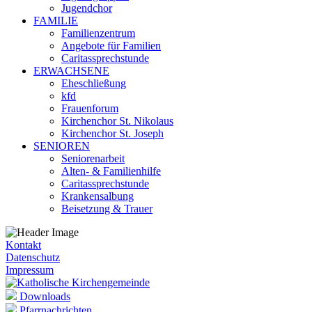
Jugendchor
FAMILIE
Familienzentrum
Angebote für Familien
Caritassprechstunde
ERWACHSENE
Eheschließung
kfd
Frauenforum
Kirchenchor St. Nikolaus
Kirchenchor St. Joseph
SENIOREN
Seniorenarbeit
Alten- & Familienhilfe
Caritassprechstunde
Krankensalbung
Beisetzung & Trauer
Kontakt
Datenschutz
Impressum
Downloads
Pfarrnachrichten