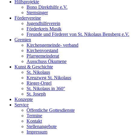
Hilfsprojekte
Bono Direkthilfe e.V.
Sternsinger
Fördervereine
Jugendhilfeverein
Förderkreis Musik
Freunde und Förderer von St. Nikolaus Bensberg e.V.
Gremien
Kirchengemeinde- verband
Kirchenvorstand
Pfarrgemeinderat
Ausschuss Ökumene
Kunst & Geschichte
St. Nikolaus
Kreuzweg St. Nikolaus
Rieger-Orgel
St. Nikolaus in 360°
St. Joseph
Konzepte
Service
Öffentliche Gottesdienste
Termine
Kontakt
Stellenangebote
Impressum