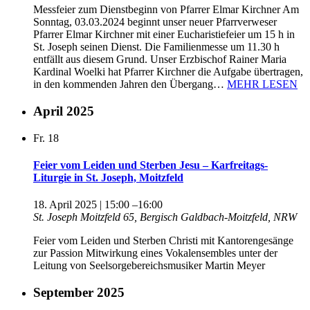
Messfeier zum Dienstbeginn von Pfarrer Elmar Kirchner Am
Sonntag, 03.03.2024 beginnt unser neuer Pfarrverweser
Pfarrer Elmar Kirchner mit einer Eucharistiefeier um 15 h in
St. Joseph seinen Dienst. Die Familienmesse um 11.30 h
entfällt aus diesem Grund. Unser Erzbischof Rainer Maria
Kardinal Woelki hat Pfarrer Kirchner die Aufgabe übertragen,
in den kommenden Jahren den Übergang…
MEHR LESEN
April 2025
Fr.
18
Feier vom Leiden und Sterben Jesu – Karfreitags-
Liturgie in St. Joseph, Moitzfeld
18. April 2025 | 15:00
–
16:00
St. Joseph
Moitzfeld 65, Bergisch Galdbach-Moitzfeld, NRW
Feier vom Leiden und Sterben Christi mit Kantorengesänge
zur Passion Mitwirkung eines Vokalensembles unter der
Leitung von Seelsorgebereichsmusiker Martin Meyer
September 2025