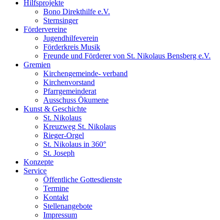
Hilfsprojekte
Bono Direkthilfe e.V.
Sternsinger
Fördervereine
Jugendhilfeverein
Förderkreis Musik
Freunde und Förderer von St. Nikolaus Bensberg e.V.
Gremien
Kirchengemeinde- verband
Kirchenvorstand
Pfarrgemeinderat
Ausschuss Ökumene
Kunst & Geschichte
St. Nikolaus
Kreuzweg St. Nikolaus
Rieger-Orgel
St. Nikolaus in 360°
St. Joseph
Konzepte
Service
Öffentliche Gottesdienste
Termine
Kontakt
Stellenangebote
Impressum