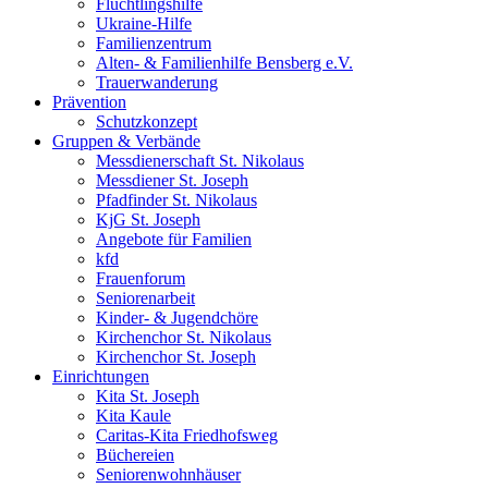
Flüchtlingshilfe
Ukraine-Hilfe
Familienzentrum
Alten- & Familienhilfe Bensberg e.V.
Trauerwanderung
Prävention
Schutzkonzept
Gruppen & Verbände
Messdienerschaft St. Nikolaus
Messdiener St. Joseph
Pfadfinder St. Nikolaus
KjG St. Joseph
Angebote für Familien
kfd
Frauenforum
Seniorenarbeit
Kinder- & Jugendchöre
Kirchenchor St. Nikolaus
Kirchenchor St. Joseph
Einrichtungen
Kita St. Joseph
Kita Kaule
Caritas-Kita Friedhofsweg
Büchereien
Seniorenwohnhäuser