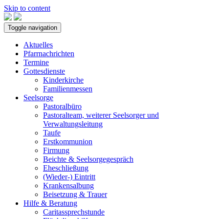
Skip to content
Toggle navigation
Aktuelles
Pfarrnachrichten
Termine
Gottesdienste
Kinderkirche
Familienmessen
Seelsorge
Pastoralbüro
Pastoralteam, weiterer Seelsorger und
Verwaltungsleitung
Taufe
Erstkommunion
Firmung
Beichte & Seelsorgegespräch
Eheschließung
(Wieder-) Eintritt
Krankensalbung
Beisetzung & Trauer
Hilfe & Beratung
Caritassprechstunde