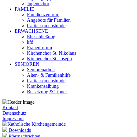
Jugendchor
FAMILIE
Familienzentrum
Angebote für Familien
Caritassprechstunde
ERWACHSENE
Eheschließung
kfd
Frauenforum
Kirchenchor St. Nikolaus
Kirchenchor St. Joseph
SENIOREN
Seniorenarbeit
Alten- & Familienhilfe
Caritassprechstunde
Krankensalbung
Beisetzung & Trauer
Kontakt
Datenschutz
Impressum
Downloads
Pfarrnachrichten