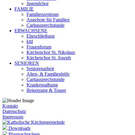
Jugendchor
FAMILIE
Familienzentrum
Angebote für Familien
Caritassprechstunde
ERWACHSENE
Eheschließung
kfd
Frauenforum
Kirchenchor St. Nikolaus
Kirchenchor St. Joseph
SENIOREN
Seniorenarbeit
Alten- & Familienhilfe
Caritassprechstunde
Krankensalbung
Beisetzung & Trauer
Kontakt
Datenschutz
Impressum
Downloads
Pfarrnachrichten