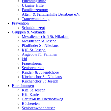
Flüchtlingshilfe
Ukraine-Hilfe
Familienzentrum
Alten- & Familienhilfe Bensberg e.V.
Trauerwanderung
Prävention
Schutzkonzept
Gruppen & Verbände
Messdienerschaft St. Nikolaus
Messdiener St. Joseph
Pfadfinder St. Nikolaus
KjG St. Joseph
Angebote für Familien
kfd
Frauenforum
Seniorenarbeit
Kinder- & Jugendchöre
Kirchenchor St. Nikolaus
Kirchenchor St. Joseph
Einrichtungen
Kita St. Joseph
Kita Kaule
Caritas-Kita Friedhofsweg
Büchereien
Seniorenwohnhäuser