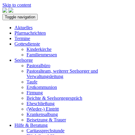
Skip to content
Toggle navigation
Aktuelles
Pfarrnachrichten
Termine
Gottesdienste
Kinderkirche
Familienmessen
Seelsorge
Pastoralbüro
Pastoralteam, weiterer Seelsorger und
Verwaltungsleitung
Taufe
Erstkommunion
Firmung
Beichte & Seelsorgegespräch
Eheschließung
(Wieder-) Eintritt
Krankensalbung
Beisetzung & Trauer
Hilfe & Beratung
Caritassprechstunde