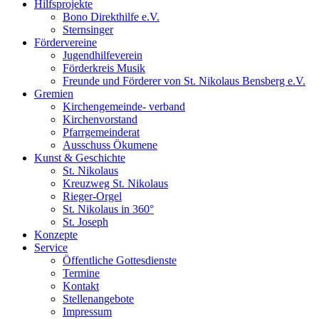
Hilfsprojekte
Bono Direkthilfe e.V.
Sternsinger
Fördervereine
Jugendhilfeverein
Förderkreis Musik
Freunde und Förderer von St. Nikolaus Bensberg e.V.
Gremien
Kirchengemeinde- verband
Kirchenvorstand
Pfarrgemeinderat
Ausschuss Ökumene
Kunst & Geschichte
St. Nikolaus
Kreuzweg St. Nikolaus
Rieger-Orgel
St. Nikolaus in 360°
St. Joseph
Konzepte
Service
Öffentliche Gottesdienste
Termine
Kontakt
Stellenangebote
Impressum