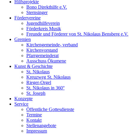
Hilfsprojekte
Bono Direkthilfe e.V.
Sternsinger
Fördervereine
Jugendhilfeverein
Förderkreis Musik
Freunde und Förderer von St. Nikolaus Bensberg e.V.
Gremien
Kirchengemeinde- verband
Kirchenvorstand
Pfarrgemeinderat
Ausschuss Ökumene
Kunst & Geschichte
St. Nikolaus
Kreuzweg St. Nikolaus
Rieger-Orgel
St. Nikolaus in 360°
St. Joseph
Konzepte
Service
Öffentliche Gottesdienste
Termine
Kontakt
Stellenangebote
Impressum