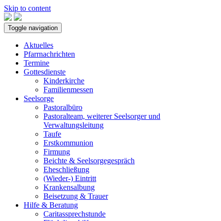
Skip to content
Toggle navigation
Aktuelles
Pfarrnachrichten
Termine
Gottesdienste
Kinderkirche
Familienmessen
Seelsorge
Pastoralbüro
Pastoralteam, weiterer Seelsorger und
Verwaltungsleitung
Taufe
Erstkommunion
Firmung
Beichte & Seelsorgegespräch
Eheschließung
(Wieder-) Eintritt
Krankensalbung
Beisetzung & Trauer
Hilfe & Beratung
Caritassprechstunde