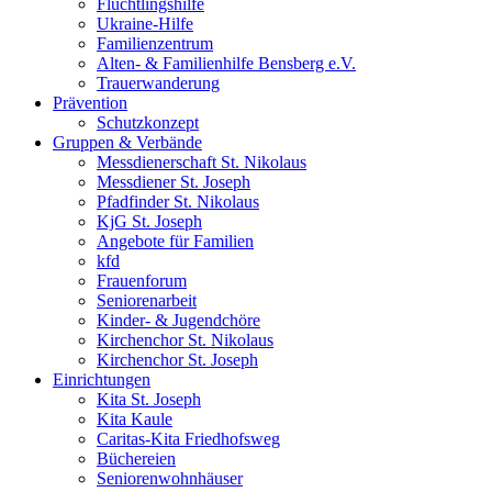
Flüchtlingshilfe
Ukraine-Hilfe
Familienzentrum
Alten- & Familienhilfe Bensberg e.V.
Trauerwanderung
Prävention
Schutzkonzept
Gruppen & Verbände
Messdienerschaft St. Nikolaus
Messdiener St. Joseph
Pfadfinder St. Nikolaus
KjG St. Joseph
Angebote für Familien
kfd
Frauenforum
Seniorenarbeit
Kinder- & Jugendchöre
Kirchenchor St. Nikolaus
Kirchenchor St. Joseph
Einrichtungen
Kita St. Joseph
Kita Kaule
Caritas-Kita Friedhofsweg
Büchereien
Seniorenwohnhäuser