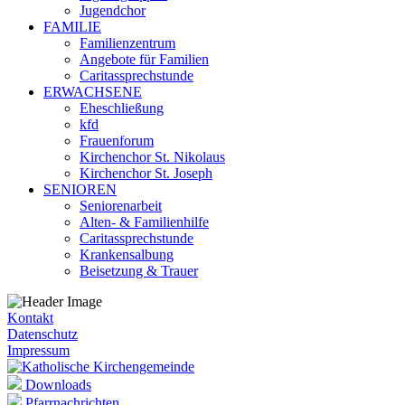
Jugendchor
FAMILIE
Familienzentrum
Angebote für Familien
Caritassprechstunde
ERWACHSENE
Eheschließung
kfd
Frauenforum
Kirchenchor St. Nikolaus
Kirchenchor St. Joseph
SENIOREN
Seniorenarbeit
Alten- & Familienhilfe
Caritassprechstunde
Krankensalbung
Beisetzung & Trauer
Kontakt
Datenschutz
Impressum
Downloads
Pfarrnachrichten