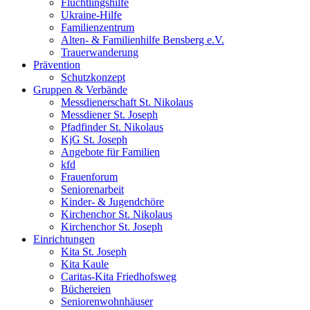
Flüchtlingshilfe
Ukraine-Hilfe
Familienzentrum
Alten- & Familienhilfe Bensberg e.V.
Trauerwanderung
Prävention
Schutzkonzept
Gruppen & Verbände
Messdienerschaft St. Nikolaus
Messdiener St. Joseph
Pfadfinder St. Nikolaus
KjG St. Joseph
Angebote für Familien
kfd
Frauenforum
Seniorenarbeit
Kinder- & Jugendchöre
Kirchenchor St. Nikolaus
Kirchenchor St. Joseph
Einrichtungen
Kita St. Joseph
Kita Kaule
Caritas-Kita Friedhofsweg
Büchereien
Seniorenwohnhäuser