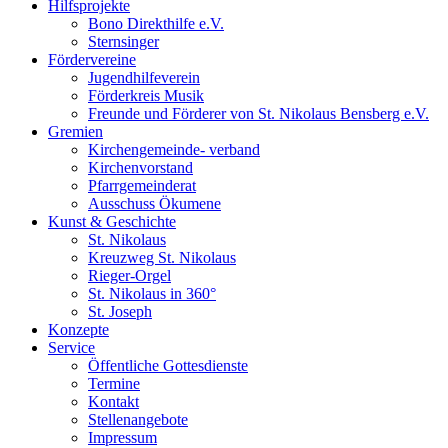
Hilfsprojekte
Bono Direkthilfe e.V.
Sternsinger
Fördervereine
Jugendhilfeverein
Förderkreis Musik
Freunde und Förderer von St. Nikolaus Bensberg e.V.
Gremien
Kirchengemeinde- verband
Kirchenvorstand
Pfarrgemeinderat
Ausschuss Ökumene
Kunst & Geschichte
St. Nikolaus
Kreuzweg St. Nikolaus
Rieger-Orgel
St. Nikolaus in 360°
St. Joseph
Konzepte
Service
Öffentliche Gottesdienste
Termine
Kontakt
Stellenangebote
Impressum