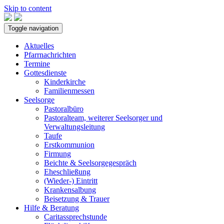
Skip to content
Toggle navigation
Aktuelles
Pfarrnachrichten
Termine
Gottesdienste
Kinderkirche
Familienmessen
Seelsorge
Pastoralbüro
Pastoralteam, weiterer Seelsorger und
Verwaltungsleitung
Taufe
Erstkommunion
Firmung
Beichte & Seelsorgegespräch
Eheschließung
(Wieder-) Eintritt
Krankensalbung
Beisetzung & Trauer
Hilfe & Beratung
Caritassprechstunde