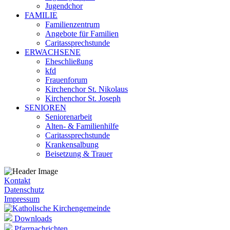
Jugendchor
FAMILIE
Familienzentrum
Angebote für Familien
Caritassprechstunde
ERWACHSENE
Eheschließung
kfd
Frauenforum
Kirchenchor St. Nikolaus
Kirchenchor St. Joseph
SENIOREN
Seniorenarbeit
Alten- & Familienhilfe
Caritassprechstunde
Krankensalbung
Beisetzung & Trauer
Kontakt
Datenschutz
Impressum
Downloads
Pfarrnachrichten