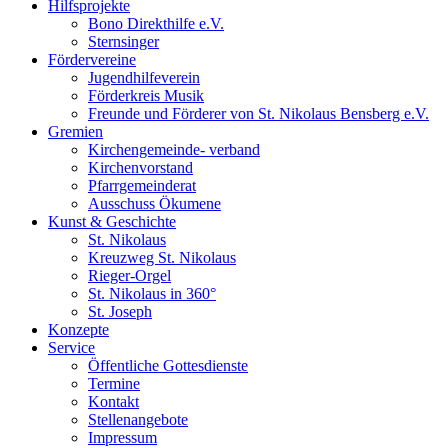
Hilfsprojekte
Bono Direkthilfe e.V.
Sternsinger
Fördervereine
Jugendhilfeverein
Förderkreis Musik
Freunde und Förderer von St. Nikolaus Bensberg e.V.
Gremien
Kirchengemeinde- verband
Kirchenvorstand
Pfarrgemeinderat
Ausschuss Ökumene
Kunst & Geschichte
St. Nikolaus
Kreuzweg St. Nikolaus
Rieger-Orgel
St. Nikolaus in 360°
St. Joseph
Konzepte
Service
Öffentliche Gottesdienste
Termine
Kontakt
Stellenangebote
Impressum