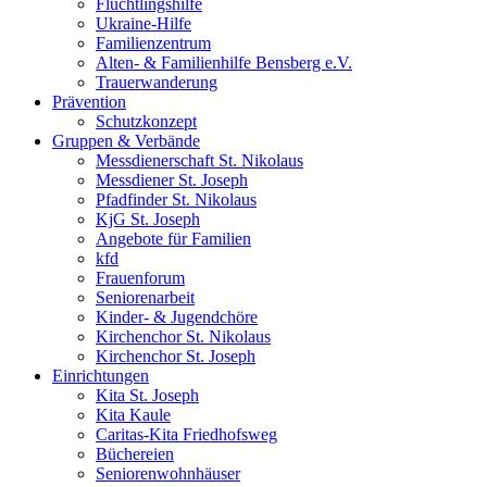
Flüchtlingshilfe
Ukraine-Hilfe
Familienzentrum
Alten- & Familienhilfe Bensberg e.V.
Trauerwanderung
Prävention
Schutzkonzept
Gruppen & Verbände
Messdienerschaft St. Nikolaus
Messdiener St. Joseph
Pfadfinder St. Nikolaus
KjG St. Joseph
Angebote für Familien
kfd
Frauenforum
Seniorenarbeit
Kinder- & Jugendchöre
Kirchenchor St. Nikolaus
Kirchenchor St. Joseph
Einrichtungen
Kita St. Joseph
Kita Kaule
Caritas-Kita Friedhofsweg
Büchereien
Seniorenwohnhäuser