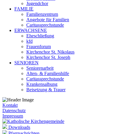
Jugendchor
FAMILIE
Familienzentrum
Angebote für Familien
Caritassprechstunde
ERWACHSENE
Eheschließung
kfd
Frauenforum
Kirchenchor St. Nikolaus
Kirchenchor St. Joseph
SENIOREN
Seniorenarbeit
Alten- & Familienhilfe
Caritassprechstunde
Krankensalbung
Beisetzung & Trauer
Kontakt
Datenschutz
Impressum
Downloads
Pfarrnachrichten