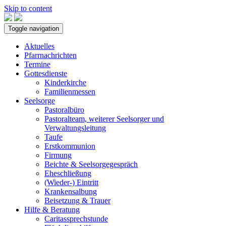
Skip to content
Toggle navigation
Aktuelles
Pfarrnachrichten
Termine
Gottesdienste
Kinderkirche
Familienmessen
Seelsorge
Pastoralbüro
Pastoralteam, weiterer Seelsorger und
Verwaltungsleitung
Taufe
Erstkommunion
Firmung
Beichte & Seelsorgegespräch
Eheschließung
(Wieder-) Eintritt
Krankensalbung
Beisetzung & Trauer
Hilfe & Beratung
Caritassprechstunde