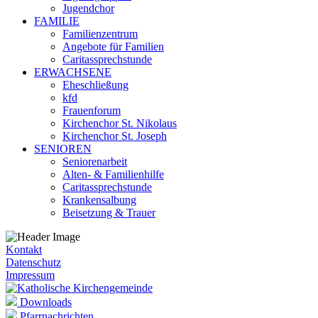
Jugendchor
FAMILIE
Familienzentrum
Angebote für Familien
Caritassprechstunde
ERWACHSENE
Eheschließung
kfd
Frauenforum
Kirchenchor St. Nikolaus
Kirchenchor St. Joseph
SENIOREN
Seniorenarbeit
Alten- & Familienhilfe
Caritassprechstunde
Krankensalbung
Beisetzung & Trauer
Kontakt
Datenschutz
Impressum
Downloads
Pfarrnachrichten