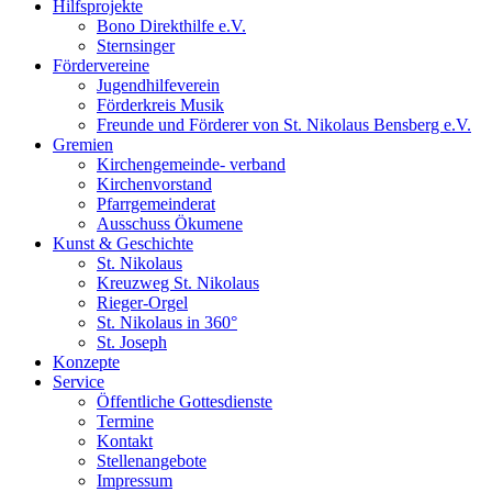
Hilfsprojekte
Bono Direkthilfe e.V.
Sternsinger
Fördervereine
Jugendhilfeverein
Förderkreis Musik
Freunde und Förderer von St. Nikolaus Bensberg e.V.
Gremien
Kirchengemeinde- verband
Kirchenvorstand
Pfarrgemeinderat
Ausschuss Ökumene
Kunst & Geschichte
St. Nikolaus
Kreuzweg St. Nikolaus
Rieger-Orgel
St. Nikolaus in 360°
St. Joseph
Konzepte
Service
Öffentliche Gottesdienste
Termine
Kontakt
Stellenangebote
Impressum