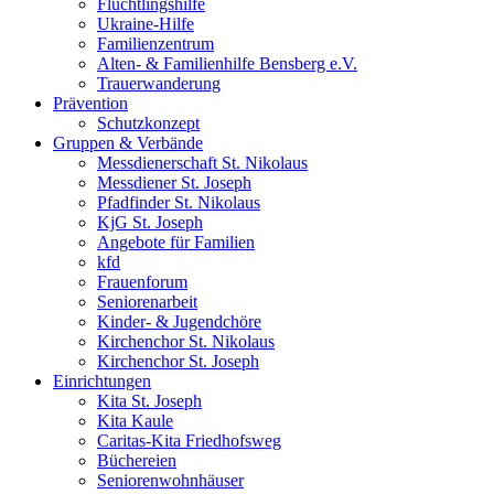
Flüchtlingshilfe
Ukraine-Hilfe
Familienzentrum
Alten- & Familienhilfe Bensberg e.V.
Trauerwanderung
Prävention
Schutzkonzept
Gruppen & Verbände
Messdienerschaft St. Nikolaus
Messdiener St. Joseph
Pfadfinder St. Nikolaus
KjG St. Joseph
Angebote für Familien
kfd
Frauenforum
Seniorenarbeit
Kinder- & Jugendchöre
Kirchenchor St. Nikolaus
Kirchenchor St. Joseph
Einrichtungen
Kita St. Joseph
Kita Kaule
Caritas-Kita Friedhofsweg
Büchereien
Seniorenwohnhäuser