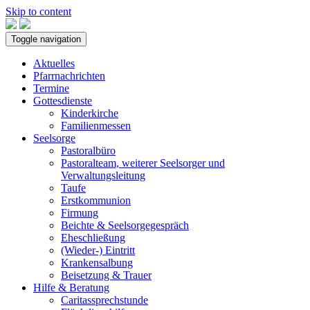
Skip to content
Toggle navigation
Aktuelles
Pfarrnachrichten
Termine
Gottesdienste
Kinderkirche
Familienmessen
Seelsorge
Pastoralbüro
Pastoralteam, weiterer Seelsorger und
Verwaltungsleitung
Taufe
Erstkommunion
Firmung
Beichte & Seelsorgegespräch
Eheschließung
(Wieder-) Eintritt
Krankensalbung
Beisetzung & Trauer
Hilfe & Beratung
Caritassprechstunde