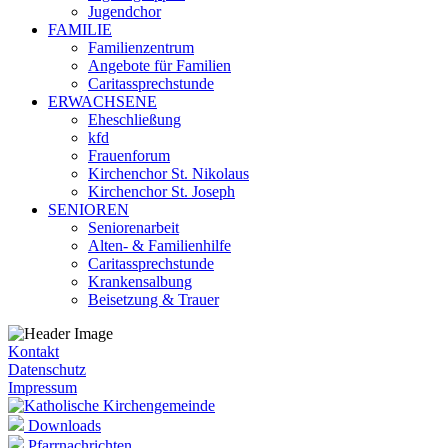
Jugendchor
FAMILIE
Familienzentrum
Angebote für Familien
Caritassprechstunde
ERWACHSENE
Eheschließung
kfd
Frauenforum
Kirchenchor St. Nikolaus
Kirchenchor St. Joseph
SENIOREN
Seniorenarbeit
Alten- & Familienhilfe
Caritassprechstunde
Krankensalbung
Beisetzung & Trauer
Kontakt
Datenschutz
Impressum
Downloads
Pfarrnachrichten