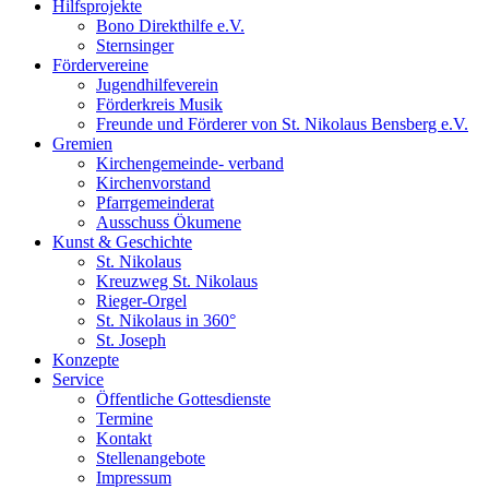
Hilfsprojekte
Bono Direkthilfe e.V.
Sternsinger
Fördervereine
Jugendhilfeverein
Förderkreis Musik
Freunde und Förderer von St. Nikolaus Bensberg e.V.
Gremien
Kirchengemeinde- verband
Kirchenvorstand
Pfarrgemeinderat
Ausschuss Ökumene
Kunst & Geschichte
St. Nikolaus
Kreuzweg St. Nikolaus
Rieger-Orgel
St. Nikolaus in 360°
St. Joseph
Konzepte
Service
Öffentliche Gottesdienste
Termine
Kontakt
Stellenangebote
Impressum