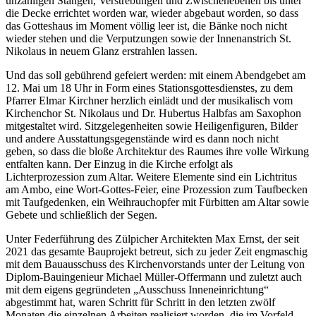
unzähligen Stangen, Verstrebungen und Zwischenebenen bis unter
die Decke errichtet worden war, wieder abgebaut worden, so dass
das Gotteshaus im Moment völlig leer ist, die Bänke noch nicht
wieder stehen und die Verputzungen sowie der Innenanstrich St.
Nikolaus in neuem Glanz erstrahlen lassen.
Und das soll gebührend gefeiert werden: mit einem Abendgebet am
12. Mai um 18 Uhr in Form eines Stationsgottesdienstes, zu dem
Pfarrer Elmar Kirchner herzlich einlädt und der musikalisch vom
Kirchenchor St. Nikolaus und Dr. Hubertus Halbfas am Saxophon
mitgestaltet wird. Sitzgelegenheiten sowie Heiligenfiguren, Bilder
und andere Ausstattungsgegenstände wird es dann noch nicht
geben, so dass die bloße Architektur des Raumes ihre volle Wirkung
entfalten kann. Der Einzug in die Kirche erfolgt als
Lichterprozession zum Altar. Weitere Elemente sind ein Lichtritus
am Ambo, eine Wort-Gottes-Feier, eine Prozession zum Taufbecken
mit Taufgedenken, ein Weihrauchopfer mit Fürbitten am Altar sowie
Gebete und schließlich der Segen.
Unter Federführung des Zülpicher Architekten Max Ernst, der seit
2021 das gesamte Bauprojekt betreut, sich zu jeder Zeit engmaschig
mit dem Bauausschuss des Kirchenvorstands unter der Leitung von
Diplom-Bauingenieur Michael Müller-Offermann und zuletzt auch
mit dem eigens gegründeten „Ausschuss Inneneinrichtung“
abgestimmt hat, waren Schritt für Schritt in den letzten zwölf
Monaten die einzelnen Arbeiten realisiert worden, die im Vorfeld