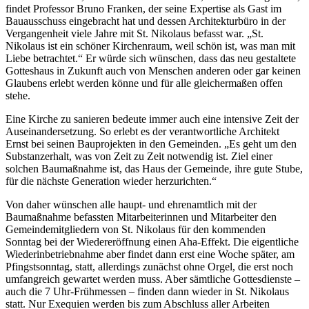
findet Professor Bruno Franken, der seine Expertise als Gast im
Bauausschuss eingebracht hat und dessen Architekturbüro in der
Vergangenheit viele Jahre mit St. Nikolaus befasst war. „St.
Nikolaus ist ein schöner Kirchenraum, weil schön ist, was man mit
Liebe betrachtet.“ Er würde sich wünschen, dass das neu gestaltete
Gotteshaus in Zukunft auch von Menschen anderen oder gar keinen
Glaubens erlebt werden könne und für alle gleichermaßen offen
stehe.
Eine Kirche zu sanieren bedeute immer auch eine intensive Zeit der
Auseinandersetzung. So erlebt es der verantwortliche Architekt
Ernst bei seinen Bauprojekten in den Gemeinden. „Es geht um den
Substanzerhalt, was von Zeit zu Zeit notwendig ist. Ziel einer
solchen Baumaßnahme ist, das Haus der Gemeinde, ihre gute Stube,
für die nächste Generation wieder herzurichten.“
Von daher wünschen alle haupt- und ehrenamtlich mit der
Baumaßnahme befassten Mitarbeiterinnen und Mitarbeiter den
Gemeindemitgliedern von St. Nikolaus für den kommenden
Sonntag bei der Wiedereröffnung einen Aha-Effekt. Die eigentliche
Wiederinbetriebnahme aber findet dann erst eine Woche später, am
Pfingstsonntag, statt, allerdings zunächst ohne Orgel, die erst noch
umfangreich gewartet werden muss. Aber sämtliche Gottesdienste –
auch die 7 Uhr-Frühmessen – finden dann wieder in St. Nikolaus
statt. Nur Exequien werden bis zum Abschluss aller Arbeiten