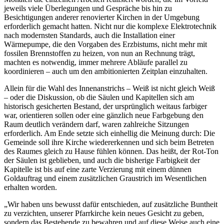
jeweils viele Überlegungen und Gespräche bis hin zu
Besichtigungen anderer renovierter Kirchen in der Umgebung
erforderlich gemacht hatten. Nicht nur die komplexe Elektrotechnik
nach modernsten Standards, auch die Installation einer
Wärmepumpe, die den Vorgaben des Erzbistums, nicht mehr mit
fossilen Brennstoffen zu heizen, von nun an Rechnung trägt,
machten es notwendig, immer mehrere Abläufe parallel zu
koordinieren – auch um den ambitionierten Zeitplan einzuhalten.
Allein für die Wahl des Innenanstrichs – Weiß ist nicht gleich Weiß
– oder die Diskussion, ob die Säulen und Kapitellen sich am
historisch gesicherten Bestand, der ursprünglich weitaus farbiger
war, orientieren sollen oder eine gänzlich neue Farbgebung den
Raum deutlich verändern darf, waren zahlreiche Sitzungen
erforderlich. Am Ende setzte sich einhellig die Meinung durch: Die
Gemeinde soll ihre Kirche wiedererkennen und sich beim Betreten
des Raumes gleich zu Hause fühlen können. Das heißt, der Rot-Ton
der Säulen ist geblieben, und auch die bisherige Farbigkeit der
Kapitelle ist bis auf eine zarte Verzierung mit einem dünnen
Goldauftrag und einem zusätzlichen Graustrich im Wesentlichen
erhalten worden.
„Wir haben uns bewusst dafür entschieden, auf zusätzliche Buntheit
zu verzichten, unserer Pfarrkirche kein neues Gesicht zu geben,
sondern das Bestehende zu bewahren und auf diese Weise auch eine