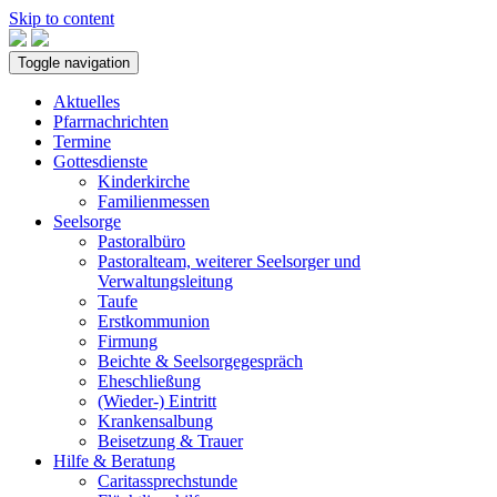
Skip to content
Toggle navigation
Aktuelles
Pfarrnachrichten
Termine
Gottesdienste
Kinderkirche
Familienmessen
Seelsorge
Pastoralbüro
Pastoralteam, weiterer Seelsorger und
Verwaltungsleitung
Taufe
Erstkommunion
Firmung
Beichte & Seelsorgegespräch
Eheschließung
(Wieder-) Eintritt
Krankensalbung
Beisetzung & Trauer
Hilfe & Beratung
Caritassprechstunde