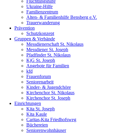
Flüchtlingshilfe
Ukraine-Hilfe
Familienzentrum
Alten- & Familienhilfe Bensberg e.V.
Trauerwanderung
Prävention
Schutzkonzept
Gruppen & Verbände
Messdienerschaft St. Nikolaus
Messdiener St. Joseph
Pfadfinder St. Nikolaus
KjG St. Joseph
Angebote für Familien
kfd
Frauenforum
Seniorenarbeit
Kinder- & Jugendchöre
Kirchenchor St. Nikolaus
Kirchenchor St. Joseph
Einrichtungen
Kita St. Joseph
Kita Kaule
Caritas-Kita Friedhofsweg
Büchereien
Seniorenwohnhäuser