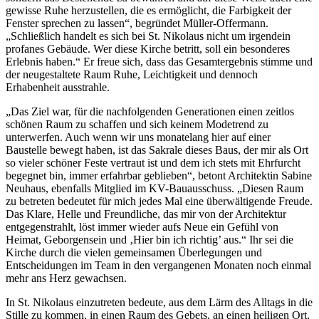
gewisse Ruhe herzustellen, die es ermöglicht, die Farbigkeit der
Fenster sprechen zu lassen“, begründet Müller-Offermann.
„Schließlich handelt es sich bei St. Nikolaus nicht um irgendein
profanes Gebäude. Wer diese Kirche betritt, soll ein besonderes
Erlebnis haben.“ Er freue sich, dass das Gesamtergebnis stimme und
der neugestaltete Raum Ruhe, Leichtigkeit und dennoch
Erhabenheit ausstrahle.
„Das Ziel war, für die nachfolgenden Generationen einen zeitlos
schönen Raum zu schaffen und sich keinem Modetrend zu
unterwerfen. Auch wenn wir uns monatelang hier auf einer
Baustelle bewegt haben, ist das Sakrale dieses Baus, der mir als Ort
so vieler schöner Feste vertraut ist und dem ich stets mit Ehrfurcht
begegnet bin, immer erfahrbar geblieben“, betont Architektin Sabine
Neuhaus, ebenfalls Mitglied im KV-Bauausschuss. „Diesen Raum
zu betreten bedeutet für mich jedes Mal eine überwältigende Freude.
Das Klare, Helle und Freundliche, das mir von der Architektur
entgegenstrahlt, löst immer wieder aufs Neue ein Gefühl von
Heimat, Geborgensein und ‚Hier bin ich richtig’ aus.“ Ihr sei die
Kirche durch die vielen gemeinsamen Überlegungen und
Entscheidungen im Team in den vergangenen Monaten noch einmal
mehr ans Herz gewachsen.
In St. Nikolaus einzutreten bedeute, aus dem Lärm des Alltags in die
Stille zu kommen, in einen Raum des Gebets, an einen heiligen Ort,