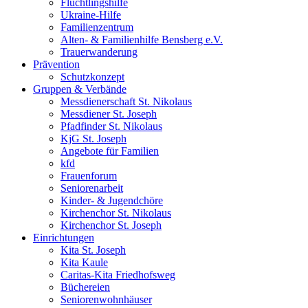
Flüchtlingshilfe
Ukraine-Hilfe
Familienzentrum
Alten- & Familienhilfe Bensberg e.V.
Trauerwanderung
Prävention
Schutzkonzept
Gruppen & Verbände
Messdienerschaft St. Nikolaus
Messdiener St. Joseph
Pfadfinder St. Nikolaus
KjG St. Joseph
Angebote für Familien
kfd
Frauenforum
Seniorenarbeit
Kinder- & Jugendchöre
Kirchenchor St. Nikolaus
Kirchenchor St. Joseph
Einrichtungen
Kita St. Joseph
Kita Kaule
Caritas-Kita Friedhofsweg
Büchereien
Seniorenwohnhäuser