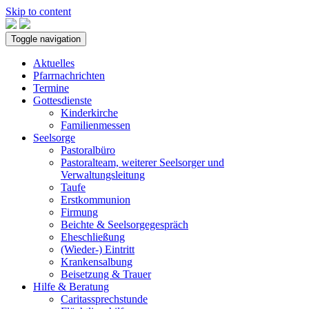
Skip to content
Toggle navigation
Aktuelles
Pfarrnachrichten
Termine
Gottesdienste
Kinderkirche
Familienmessen
Seelsorge
Pastoralbüro
Pastoralteam, weiterer Seelsorger und
Verwaltungsleitung
Taufe
Erstkommunion
Firmung
Beichte & Seelsorgegespräch
Eheschließung
(Wieder-) Eintritt
Krankensalbung
Beisetzung & Trauer
Hilfe & Beratung
Caritassprechstunde