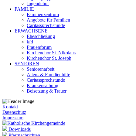
Jugendchor
FAMILIE
Familienzentrum
Angebote für Familien
Caritassprechstunde
ERWACHSENE
Eheschließung
kfd
Frauenforum
Kirchenchor St. Nikolaus
Kirchenchor St. Joseph
SENIOREN
Seniorenarbeit
Alten- & Familienhilfe
Caritassprechstunde
Krankensalbung
Beisetzung & Trauer
Kontakt
Datenschutz
Impressum
Downloads
Pfarrnachrichten