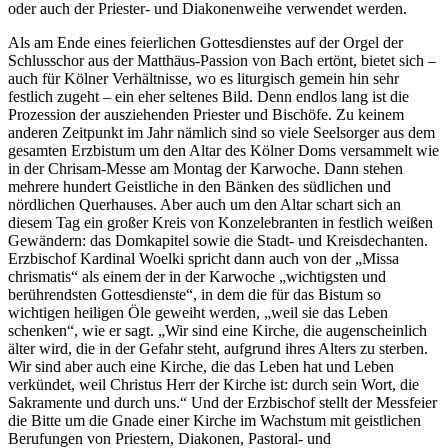
oder auch der Priester- und Diakonenweihe verwendet werden.
Als am Ende eines feierlichen Gottesdienstes auf der Orgel der
Schlusschor aus der Matthäus-Passion von Bach ertönt, bietet sich –
auch für Kölner Verhältnisse, wo es liturgisch gemein hin sehr
festlich zugeht – ein eher seltenes Bild. Denn endlos lang ist die
Prozession der ausziehenden Priester und Bischöfe. Zu keinem
anderen Zeitpunkt im Jahr nämlich sind so viele Seelsorger aus dem
gesamten Erzbistum um den Altar des Kölner Doms versammelt wie
in der Chrisam-Messe am Montag der Karwoche. Dann stehen
mehrere hundert Geistliche in den Bänken des südlichen und
nördlichen Querhauses. Aber auch um den Altar schart sich an
diesem Tag ein großer Kreis von Konzelebranten in festlich weißen
Gewändern: das Domkapitel sowie die Stadt- und Kreisdechanten.
Erzbischof Kardinal Woelki spricht dann auch von der „Missa
chrismatis“ als einem der in der Karwoche „wichtigsten und
berührendsten Gottesdienste“, in dem die für das Bistum so
wichtigen heiligen Öle geweiht werden, „weil sie das Leben
schenken“, wie er sagt. „Wir sind eine Kirche, die augenscheinlich
älter wird, die in der Gefahr steht, aufgrund ihres Alters zu sterben.
Wir sind aber auch eine Kirche, die das Leben hat und Leben
verkündet, weil Christus Herr der Kirche ist: durch sein Wort, die
Sakramente und durch uns.“ Und der Erzbischof stellt der Messfeier
die Bitte um die Gnade einer Kirche im Wachstum mit geistlichen
Berufungen von Priestern, Diakonen, Pastoral- und