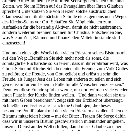
offenen Arme! Initiieren Sie in Ihren Seelsorgebereichen Orte und
Zeiten, wo Sie im Hören auf das Evangelium über Ihren Glauben
sprechen! Unterstützen Sie von Herzen solche ausdrücklichen
Glaubensräume für die nächsten Schritte eines gemeinsamen Weges
des Kirche-Seins vor Ort! Schaffen Sie Möglichkeiten zum
Auftanken für die beständig Aktiven, damit sie nicht ausbrennen,
sondern weiterhin brennen können für Christus. Entscheiden Sie,
was Sie an Zeit, Räumen und finanziellen Mitteln imstande sind
einzusetzen!
Und noch eines gibt Woelki den vielen Priestern seines Bistums mit
auf den Weg: „Bemühen Sie sich mehr noch als sonst, die
sonntägliche Eucharistie so zu feiern, dass in ihr erfahrbar wird, was
Christ-Sein und Kirche-Sein bedeuten: die Freude, zum Volk Gottes
zu gehören; die Freude, von Gott geliebt und erlöst zu sein; die
Freude, als Jünger Jesu das Leben mit anderen zu teilen und sich
gemeinsam für ein Leben in Fülle für alle Menschen einzusetzen.“
Denn wo diese Freude spürbar werde, nur dort würden viele wieder
ihren Platz in der Kirche finden wollen. „Und dann werden sie uns
mit ihren Gaben bereichern“, zeigt sich der Erzbischof überzeugt.
Schließlich entlässt er alle – auch die Gläubigen, die dieses
besondere Pontifikalamt mit den vielen Priestern aus allen Teilen des
Bistums mitgefeiert haben – mit der Bitte: „Tragen Sie Sorge dafür,
dass wir in unserem Bistum geschwisterlich miteinander umgehen,
unseren Dienst an der Welt erfüllen, damit unser Glaube zu einer