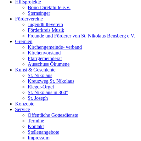
Hilfsprojekte
Bono Direkthilfe e.V.
Sternsinger
Fördervereine
Jugendhilfeverein
Förderkreis Musik
Freunde und Förderer von St. Nikolaus Bensberg e.V.
Gremien
Kirchengemeinde- verband
Kirchenvorstand
Pfarrgemeinderat
Ausschuss Ökumene
Kunst & Geschichte
St. Nikolaus
Kreuzweg St. Nikolaus
Rieger-Orgel
St. Nikolaus in 360°
St. Joseph
Konzepte
Service
Öffentliche Gottesdienste
Termine
Kontakt
Stellenangebote
Impressum