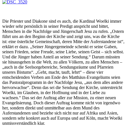
Die Priester und Diakone sind es auch, die Kardinal Woelki immer
wieder sehr persönlich in seiner Predigt anspricht und bittet,
Menschen in die Nachfolge und Jüngerschaft Jesu zu rufen. „Ostern
führt uns an den Beginn der Kirche und zeigt uns, was die Kirche
ist: eine österliche Gemeinschaft, deren Mitte der Auferstandene ist“,
erklärt er dazu. „Seiner Jüngergemeinde schenkt er seine Gaben,
seinen Frieden, seine Freude, seine Liebe, seinen Geist – sich selbst.
Und die Jünger haben Anteil an seiner Sendung.“ Darum müssten
sie hinausgehen in die Welt, zu allen Völkern, zu allen Menschen –
„auch in die Seelsorgebereiche, Sendungsräume und Pfarreien
unseres Bistums“. „Geht, macht, tauft, lehrt“ – diese vier
entscheidenden Verben am Ende des Matthäus-Evangeliums seien
das Pastoralprogramm in der Nachfolge Jesu, „aus dem alles andere
hervorwachse“. Denn das sei die Sendung der Kirche, unterstreicht
Woelki, im Glauben, in der Hoffnung und in der Liebe zu
wachsen.“ Das sei der Auftrag aller zur Mission, zu einer neuen
Evangelisierung. Doch dieser Auftrag komme nicht von irgendwo
her, sondern direkt und unmittelbar aus dem Mund des
Auferstandenen und beziehe sich nicht nur auf Afrika und Asien,
sondern sehr konkret auch auf Europa und auf Köln, macht Woelki
unmissverständlich klar.