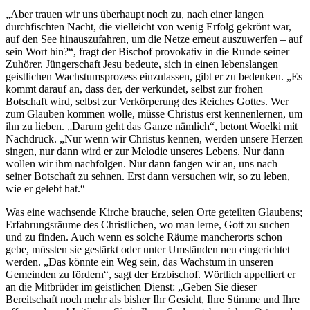
„Aber trauen wir uns überhaupt noch zu, nach einer langen
durchfischten Nacht, die vielleicht von wenig Erfolg gekrönt war,
auf den See hinauszufahren, um die Netze erneut auszuwerfen – auf
sein Wort hin?“, fragt der Bischof provokativ in die Runde seiner
Zuhörer. Jüngerschaft Jesu bedeute, sich in einen lebenslangen
geistlichen Wachstumsprozess einzulassen, gibt er zu bedenken. „Es
kommt darauf an, dass der, der verkündet, selbst zur frohen
Botschaft wird, selbst zur Verkörperung des Reiches Gottes. Wer
zum Glauben kommen wolle, müsse Christus erst kennenlernen, um
ihn zu lieben. „Darum geht das Ganze nämlich“, betont Woelki mit
Nachdruck. „Nur wenn wir Christus kennen, werden unsere Herzen
singen, nur dann wird er zur Melodie unseres Lebens. Nur dann
wollen wir ihm nachfolgen. Nur dann fangen wir an, uns nach
seiner Botschaft zu sehnen. Erst dann versuchen wir, so zu leben,
wie er gelebt hat.“
Was eine wachsende Kirche brauche, seien Orte geteilten Glaubens;
Erfahrungsräume des Christlichen, wo man lerne, Gott zu suchen
und zu finden. Auch wenn es solche Räume mancherorts schon
gebe, müssten sie gestärkt oder unter Umständen neu eingerichtet
werden. „Das könnte ein Weg sein, das Wachstum in unseren
Gemeinden zu fördern“, sagt der Erzbischof. Wörtlich appelliert er
an die Mitbrüder im geistlichen Dienst: „Geben Sie dieser
Bereitschaft noch mehr als bisher Ihr Gesicht, Ihre Stimme und Ihre