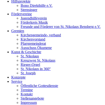
Hilfsprojekte
Bono Direkthilfe e.V.
Sternsinger
Fördervereine
Jugendhilfeverein
Förderkreis Musik
Freunde und Förderer von St. Nikolaus Bensberg e.V.
Gremien
Kirchengemeinde- verband
Kirchenvorstand
Pfarrgemeinderat
Ausschuss Ökumene
Kunst & Geschichte
St. Nikolaus
Kreuzweg St. Nikolaus
Rieger-Orgel
St. Nikolaus in 360°
St. Joseph
Konzepte
Service
Öffentliche Gottesdienste
Termine
Kontakt
Stellenangebote
Impressum