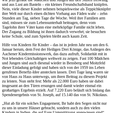
und aus Lust am Basteln – ein kleines Freundschaftsband knüpfen.
Nein, viele dieser Kinder nehmen beispielsweise als Teppichknüpfer
ihre Welt nur durch einen dichten Vorhang aus Fäden wahr – zehn
Stunden am Tag, sieben Tage die Woche. Weil ihre Familien arm
sind, müssen sie zum Lebensunterhalt beitragen, denn vom
Tagelohn ihrer Väter kann eine mehrköpfige Familie nicht leben.
Der Zugang zu Bildung ist ihnen dadurch verwehrt; sie besuchen
keine Schule, und zum Spielen bleibt auch kaum Zeit.
Hilfe von Kindern für Kinder – das ist in jedem Jahr neu um den 6.
Januar herum, dem Fest der Heiligen Drei Könige, das Anliegen des
Aachener Kindermissionswerk, das dazu aufruft, Solidarität mit in
Not lebenden Gleichaltrigen weltweit zu zeigen. Fast 100 Mädchen
und Jungen sind auch diesmal wieder in Bensberg und Moitzfeld
dieser Einladung gefolgt und haben sich von der 1959 ins Leben
gerufenen Benefiz-Idee anstecken lassen. Drei Tage lang waren sie
von Haus zu Haus unterwegs, um ihren Beitrag zu diesem Projekt
zu leisten. Nun steht fest: Mehr als 22.000 Euro haben sie dabei
insgesamt an den Türen ersungen und damit wieder einmal ein
großartiges Ergebnis erzielt. Auf 7.220 Euro beläuft sich bislang das
Spendenergebnis von St. Joseph, auf 15.140 das von St. Nikolaus.
„Hut ab für ein solches Engagement, Ihr habt den Segen nicht nur
zu uns in unsere Häuser gebracht, sondern auch zu den vielen
Kindern in Indien, die auf Eure Unterstützung angewiesen sind“,