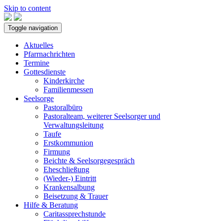
Skip to content
Toggle navigation
Aktuelles
Pfarrnachrichten
Termine
Gottesdienste
Kinderkirche
Familienmessen
Seelsorge
Pastoralbüro
Pastoralteam, weiterer Seelsorger und
Verwaltungsleitung
Taufe
Erstkommunion
Firmung
Beichte & Seelsorgegespräch
Eheschließung
(Wieder-) Eintritt
Krankensalbung
Beisetzung & Trauer
Hilfe & Beratung
Caritassprechstunde