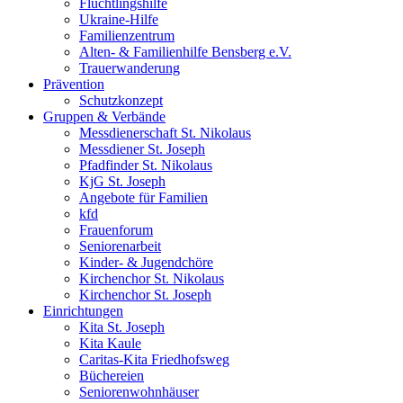
Flüchtlingshilfe
Ukraine-Hilfe
Familienzentrum
Alten- & Familienhilfe Bensberg e.V.
Trauerwanderung
Prävention
Schutzkonzept
Gruppen & Verbände
Messdienerschaft St. Nikolaus
Messdiener St. Joseph
Pfadfinder St. Nikolaus
KjG St. Joseph
Angebote für Familien
kfd
Frauenforum
Seniorenarbeit
Kinder- & Jugendchöre
Kirchenchor St. Nikolaus
Kirchenchor St. Joseph
Einrichtungen
Kita St. Joseph
Kita Kaule
Caritas-Kita Friedhofsweg
Büchereien
Seniorenwohnhäuser