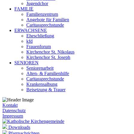
Jugendchor
FAMILIE
Familienzentrum
Angebote für Familien
Caritassprechstunde
ERWACHSENE
Eheschließung
kfd
Frauenforum
Kirchenchor St. Nikolaus
Kirchenchor St. Joseph
SENIOREN
Seniorenarbeit
Alten- & Familienhilfe
Caritassprechstunde
Krankensalbung
Beisetzung & Trauer
Kontakt
Datenschutz
Impressum
Downloads
Pfarrnachrichten