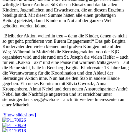
würdigte Pfarrer Andreas Süß diesen Einsatz und dankte allen
Kindern, Jugendlichen und Erwachsenen, die an diesem Ergebnis
beteiligt sind. Mit dieser Summe hätten alle einen großartigen
Beitrag geleistet, damit Kindern in Not auf der ganzen Welt
geholfen werden könne.
„Bleibt der Aktion weiterhin treu – denn die Kinder, denen es nicht
so gut geht, profitieren von Eurem Engagement!“ Das gab Brigitta
Kindervater den vielen kleinen und großen Königen mit auf den
Weg. Während in Moitzfeld die Sternsingeraktion von der KjG
organisiert wird und sie rund um St. Joseph die vielen Helfer – auch
für ein „Kakao-Taxi“ und eine Pause mit warmem Mittagessen – auf
die Beine stellt, hatte in Bensberg Brigitta Kindervater 13 Jahre lang
die Verantwortung für die Koordination und den Ablauf der
Sternsinger-Aktion inne. Nun hat sie den Stab in andere Hände
gegeben. Ein neues Kernteam mit Silvia Gwozdz, Anna
Kroppenberg, Almut Nebel und dem neuen Ansprechpartner André
Nebel hat die Nachfolge angetreten und ist erreichbar unter
sternsinger-bensberg@web.de – auch für weitere Interessenten an
einer Mitarbeit.
[Show slideshow]