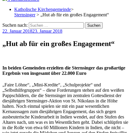
Katholische Kirchengemeinde
>
Sternsinger
> „Hut ab für ein großes Engagement“
Suchen nach:
22. Januar 2018
23. Januar 2018
„Hut ab für ein großes Engagement“
In beiden Gemeinden erzielten die Sternsinger das großartige
Ergebnis von insgesamt über 22.000 Euro
„Faire Löhne“, „Mini-Kredite“, „Schulprojekte“ und
„Selbsthilfegruppen“ – diese Forderungen stehen auf den weißen
Pappschildern, die die Sternsinger im zentralen Gottesdienst der
diesjährigen Sternsinger-Aktion von St. Nikolaus in die Höhe
halten. Noch einmal spielen sie mit ein paar wesentlichen
Kernaussagen zum diesjährigen Engagement, das sich gegen
ausbeuterische Kinderarbeit in Indien wendet, auf den Stufen des
Altares nach, um was es im Wesentlichen geht.
Dabei schlüpfen sie
in die Rolle von etwa 60 Millionen Kindern in Indien, die nicht –
wie jetzt gerade die Mädchen und Jungen auf den Stufen freiwillig