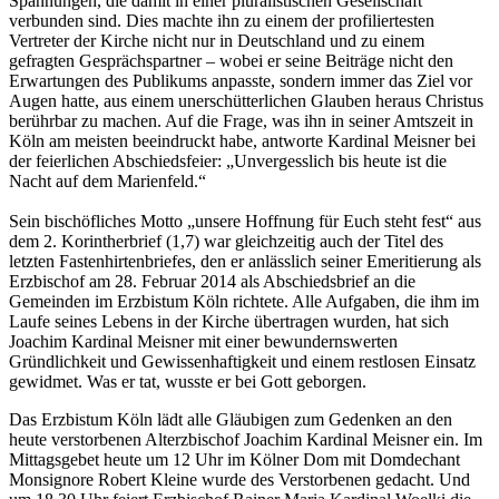
Spannungen, die damit in einer pluralistischen Gesellschaft
verbunden sind. Dies machte ihn zu einem der profiliertesten
Vertreter der Kirche nicht nur in Deutschland und zu einem
gefragten Gesprächspartner – wobei er seine Beiträge nicht den
Erwartungen des Publikums anpasste, sondern immer das Ziel vor
Augen hatte, aus einem unerschütterlichen Glauben heraus Christus
berührbar zu machen. Auf die Frage, was ihn in seiner Amtszeit in
Köln am meisten beeindruckt habe, antworte Kardinal Meisner bei
der feierlichen Abschiedsfeier: „Unvergesslich bis heute ist die
Nacht auf dem Marienfeld.“
Sein bischöfliches Motto „unsere Hoffnung für Euch steht fest“ aus
dem 2. Korintherbrief (1,7) war gleichzeitig auch der Titel des
letzten Fastenhirtenbriefes, den er anlässlich seiner Emeritierung als
Erzbischof am 28. Februar 2014 als Abschiedsbrief an die
Gemeinden im Erzbistum Köln richtete. Alle Aufgaben, die ihm im
Laufe seines Lebens in der Kirche übertragen wurden, hat sich
Joachim Kardinal Meisner mit einer bewundernswerten
Gründlichkeit und Gewissenhaftigkeit und einem restlosen Einsatz
gewidmet. Was er tat, wusste er bei Gott geborgen.
Das Erzbistum Köln lädt alle Gläubigen zum Gedenken an den
heute verstorbenen Alterzbischof Joachim Kardinal Meisner ein. Im
Mittagsgebet heute um 12 Uhr im Kölner Dom mit Domdechant
Monsignore Robert Kleine wurde des Verstorbenen gedacht. Und