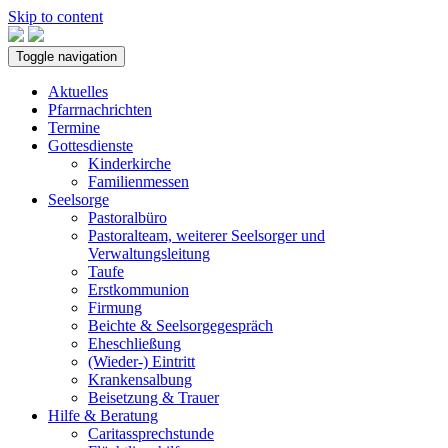
Skip to content
Toggle navigation
Aktuelles
Pfarrnachrichten
Termine
Gottesdienste
Kinderkirche
Familienmessen
Seelsorge
Pastoralbüro
Pastoralteam, weiterer Seelsorger und
Verwaltungsleitung
Taufe
Erstkommunion
Firmung
Beichte & Seelsorgegespräch
Eheschließung
(Wieder-) Eintritt
Krankensalbung
Beisetzung & Trauer
Hilfe & Beratung
Caritassprechstunde