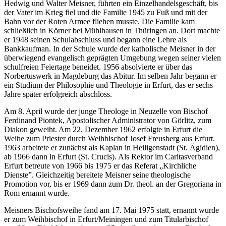
Hedwig und Walter Meisner, führten ein Einzelhandelsgeschäft, bis
der Vater im Krieg fiel und die Familie 1945 zu Fuß und mit der
Bahn vor der Roten Armee fliehen musste. Die Familie kam
schließlich in Körner bei Mühlhausen in Thüringen an. Dort machte
er 1948 seinen Schulabschluss und begann eine Lehre als
Bankkaufman. In der Schule wurde der katholische Meisner in der
überwiegend evangelisch geprägten Umgebung wegen seiner vielen
schulfreien Feiertage beneidet. 1956 absolvierte er über das
Norbertuswerk in Magdeburg das Abitur. Im selben Jahr begann er
ein Studium der Philosophie und Theologie in Erfurt, das er sechs
Jahre später erfolgreich abschloss.
Am 8. April wurde der junge Theologe in Neuzelle von Bischof
Ferdinand Piontek, Apostolischer Administrator von Görlitz, zum
Diakon geweiht. Am 22. Dezember 1962 erfolgte in Erfurt die
Weihe zum Priester durch Weihbischof Josef Freusberg aus Erfurt.
1963 arbeitete er zunächst als Kaplan in Heiligenstadt (St. Ägidien),
ab 1966 dann in Erfurt (St. Crucis). Als Rektor im Caritasverband
Erfurt betreute von 1966 bis 1975 er das Referat „Kirchliche
Dienste”. Gleichzeitig bereitete Meisner seine theologische
Promotion vor, bis er 1969 dann zum Dr. theol. an der Gregoriana in
Rom ernannt wurde.
Meisners Bischofsweihe fand am 17. Mai 1975 statt, ernannt wurde
er zum Weihbischof in Erfurt/Meiningen und zum Titularbischof