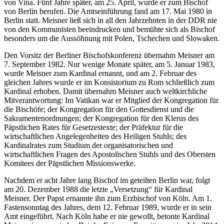
von Vina. Fünf Jahre später, am 25. April, wurde er zum Bischof
von Berlin berufen. Die Amtseinführung fand am 17. Mai 1980 in
Berlin statt. Meisner ließ sich in all den Jahrzehnten in der DDR nie
von den Kommunisten beeindrucken und bemühte sich als Bischof
besonders um die Aussöhnung mit Polen, Tschechen und Slowaken.
Den Vorsitz der Berliner Bischofskonferenz übernahm Meisner am
7. September 1982. Nur wenige Monate später, am 5. Januar 1983,
wurde Meisner zum Kardinal ernannt, und am 2. Februar des
gleichen Jahres wurde er im Konsistorium zu Rom schließlich zum
Kardinal erhoben. Damit übernahm Meisner auch weltkirchliche
Mitverantwortung: Im Vatikan war er Mitglied der Kongregation für
die Bischöfe; der Kongregation für den Gottesdienst und die
Sakramentenordnungen; der Kongregation für den Klerus des
Päpstlichen Rates für Gesetzestexte; der Präfektur für die
wirtschaftlichen Angelegenheiten des Heiligen Stuhls; des
Kardinalrates zum Studium der organisatorischen und
wirtschaftlichen Fragen des Apostolischen Stuhls und des Obersten
Komitees der Päpstlichen Missionswerke.
Nachdem er acht Jahre lang Bischof im geteilten Berlin war, folgt
am 20. Dezember 1988 die letzte „Versetzung“ für Kardinal
Meisner. Der Papst ernannte ihn zum Erzbischof von Köln. Am 1.
Fastensonntag des Jahres, dem 12. Februar 1989, wurde er in sein
Amt eingeführt. Nach Köln habe er nie gewollt, betonte Kardinal