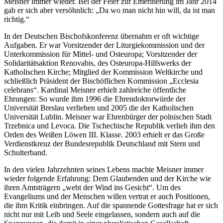
Meisner immer wieder. Bei der Feier zur Emeritierung im Jahr 2014
gab er sich aber versöhnlich: „Da wo man nicht hin will, da ist man
richtig.“
In der Deutschen Bischofskonferenz übernahm er oft wichtige
Aufgaben. Er war Vorsitzender der Liturgiekommission und der
Unterkommission für Mittel- und Osteuropa; Vorsitzender der
Solidaritätsaktion Renovabis, des Osteuropa-Hilfswerks der
Katholischen Kirche; Mitglied der Kommission Weltkirche und
schließlich Präsident der Bischöflichen Kommission „Ecclesia
celebrans“. Kardinal Meisner erhielt zahlreiche öffentliche
Ehrungen: So wurde ihm 1996 die Ehrendoktorwürde der
Universität Breslau verliehen und 2005 die der Katholischen
Universität Lublin. Meisner war Ehrenbürger der polnischen Stadt
Trzebnica und Levoca. Die Tschechische Republik verlieh ihm den
Orden des Weißen Löwen III. Klasse. 2003 erhielt er das Große
Verdienstkreuz der Bundesrepublik Deutschland mit Stern und
Schulterband.
In den vielen Jahrzehnten seines Lebens machte Meisner immer
wieder folgende Erfahrung: Dem Glaubenden und der Kirche wie
ihren Amtsträgern „weht der Wind ins Gesicht“. Um des
Evangeliums und der Menschen willen vertrat er auch Positionen,
die ihm Kritik einbringen. Auf die spannende Gottesfrage hat er sich
nicht nur mit Leib und Seele eingelassen, sondern auch auf die