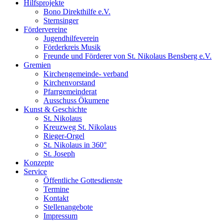
Hilfsprojekte
Bono Direkthilfe e.V.
Sternsinger
Fördervereine
Jugendhilfeverein
Förderkreis Musik
Freunde und Förderer von St. Nikolaus Bensberg e.V.
Gremien
Kirchengemeinde- verband
Kirchenvorstand
Pfarrgemeinderat
Ausschuss Ökumene
Kunst & Geschichte
St. Nikolaus
Kreuzweg St. Nikolaus
Rieger-Orgel
St. Nikolaus in 360°
St. Joseph
Konzepte
Service
Öffentliche Gottesdienste
Termine
Kontakt
Stellenangebote
Impressum