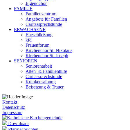
Jugendchor
FAMILIE
Familienzentrum
Angebote für Familien
Caritassprechstunde
ERWACHSENE
Eheschließung
kfd
Frauenforum
Kirchenchor St. Nikolaus
Kirchenchor St. Joseph
SENIOREN
Seniorenarbeit
Alten- & Familienhilfe
Caritassprechstunde
Krankensalbung
Beisetzung & Trauer
Kontakt
Datenschutz
Impressum
Downloads
Pfarrnachrichten