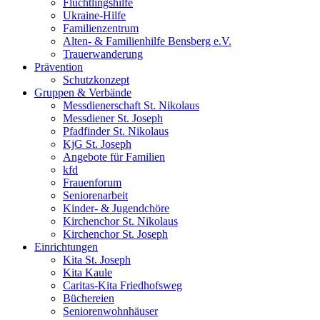
Flüchtlingshilfe
Ukraine-Hilfe
Familienzentrum
Alten- & Familienhilfe Bensberg e.V.
Trauerwanderung
Prävention
Schutzkonzept
Gruppen & Verbände
Messdienerschaft St. Nikolaus
Messdiener St. Joseph
Pfadfinder St. Nikolaus
KjG St. Joseph
Angebote für Familien
kfd
Frauenforum
Seniorenarbeit
Kinder- & Jugendchöre
Kirchenchor St. Nikolaus
Kirchenchor St. Joseph
Einrichtungen
Kita St. Joseph
Kita Kaule
Caritas-Kita Friedhofsweg
Büchereien
Seniorenwohnhäuser