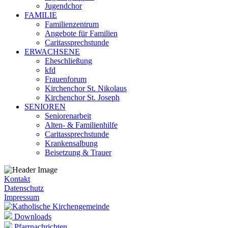
Jugendchor
FAMILIE
Familienzentrum
Angebote für Familien
Caritassprechstunde
ERWACHSENE
Eheschließung
kfd
Frauenforum
Kirchenchor St. Nikolaus
Kirchenchor St. Joseph
SENIOREN
Seniorenarbeit
Alten- & Familienhilfe
Caritassprechstunde
Krankensalbung
Beisetzung & Trauer
Kontakt
Datenschutz
Impressum
Downloads
Pfarrnachrichten