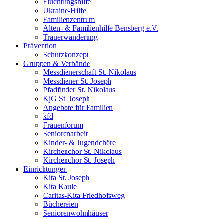
Flüchtlingshilfe
Ukraine-Hilfe
Familienzentrum
Alten- & Familienhilfe Bensberg e.V.
Trauerwanderung
Prävention
Schutzkonzept
Gruppen & Verbände
Messdienerschaft St. Nikolaus
Messdiener St. Joseph
Pfadfinder St. Nikolaus
KjG St. Joseph
Angebote für Familien
kfd
Frauenforum
Seniorenarbeit
Kinder- & Jugendchöre
Kirchenchor St. Nikolaus
Kirchenchor St. Joseph
Einrichtungen
Kita St. Joseph
Kita Kaule
Caritas-Kita Friedhofsweg
Büchereien
Seniorenwohnhäuser