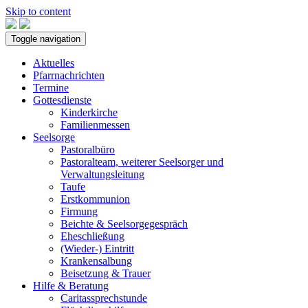
Skip to content
Toggle navigation
Aktuelles
Pfarrnachrichten
Termine
Gottesdienste
Kinderkirche
Familienmessen
Seelsorge
Pastoralbüro
Pastoralteam, weiterer Seelsorger und
Verwaltungsleitung
Taufe
Erstkommunion
Firmung
Beichte & Seelsorgegespräch
Eheschließung
(Wieder-) Eintritt
Krankensalbung
Beisetzung & Trauer
Hilfe & Beratung
Caritassprechstunde