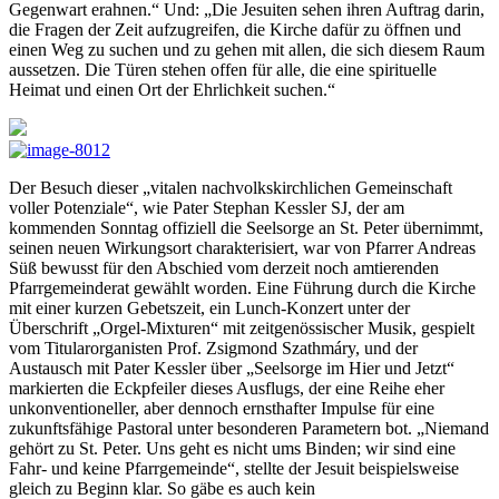
Gegenwart erahnen.“
Und: „Die Jesuiten sehen ihren Auftrag darin,
die Fragen der Zeit aufzugreifen, die Kirche dafür zu öffnen und
einen Weg zu suchen und zu gehen mit allen, die sich diesem Raum
aussetzen. Die Türen stehen offen für alle, die eine spirituelle
Heimat und einen Ort der Ehrlichkeit suchen.“
Der Besuch dieser „vitalen nachvolkskirchlichen Gemeinschaft
voller Potenziale“, wie Pater Stephan Kessler SJ, der am
kommenden Sonntag offiziell die Seelsorge an St. Peter übernimmt,
seinen neuen Wirkungsort charakterisiert, war von Pfarrer Andreas
Süß bewusst für den Abschied vom derzeit noch amtierenden
Pfarrgemeinderat gewählt worden. Eine Führung durch die Kirche
mit einer kurzen Gebetszeit, ein Lunch-Konzert unter der
Überschrift „Orgel-Mixturen“ mit zeitgenössischer Musik, gespielt
vom Titularorganisten Prof. Zsigmond Szathmáry, und der
Austausch mit Pater Kessler über „Seelsorge im Hier und Jetzt“
markierten die Eckpfeiler dieses Ausflugs, der eine Reihe eher
unkonventioneller, aber dennoch ernsthafter Impulse für eine
zukunftsfähige Pastoral unter besonderen Parametern bot. „Niemand
gehört zu St. Peter. Uns geht es nicht ums Binden; wir sind eine
Fahr- und keine Pfarrgemeinde“, stellte der Jesuit beispielsweise
gleich zu Beginn klar. So gäbe es auch kein