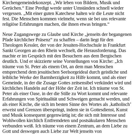
Kirchengemeindekonzept. „Wir leben von Bildern, Musik und
Gerüchen.“ Eine Predigt werde unter Umständen schnell wieder
vergessen. „Mit einer guten Katechese halten wir die Leute nicht
fest. Die Menschen kommen vielmehr, wenn sie bei uns relevante
religiöse Erfahrungen machen, die ihnen etwas bringen.“
Neue Zugangswege zu Glaube und Kirche „jenseits der begangenen
Pfade kirchlicher Präsenz“ zu schaffen – darin liegt für den
Theologen Kessler, der von der Jesuiten-Hochschule in Frankfurt
Sankt Georgen an den Rhein wechselt, die Herausforderung. Das
machte er im Gespräch mit den Besuchern aus dem Bergischen
deutlich. Und er skizzierte seine Vorstellungen von Kirche: „Ich
träume von St. Peter als einem Ort, an dem man Menschen
entsprechend dem jesuitischen Seelsorgeideal durch geistliche und
leibliche Werke der Barmherzigkeit zu Hilfe kommt, und als einer
Gemeinde, in der die Zusage Gottes zeitsensibel verkündet wird und
kirchliches Handeln auf der Höhe der Zeit ist. Ich träume von St.
Peter als einer Oase, in der die Stille zu Wort kommt und relevante
Erfahrungen von Spiritualität und Schweigen gemacht werden, und
als einer Kirche, die sich im besten Sinne des Wortes als ‚katholisch’
erweist und Grenzen überspringt, indem sie in Gottesdienst, Kunst
und Musik konsequent gegenwärtig ist; die sich mit Interesse und
Wohlwollen kirchlich Entfremdeten und postsäkularen Menschen
verbunden weiß. Ich träume von einem Zentrum, an dem Liebe zu
Gott und deswegen auch Liebe zur Welt jenseits von