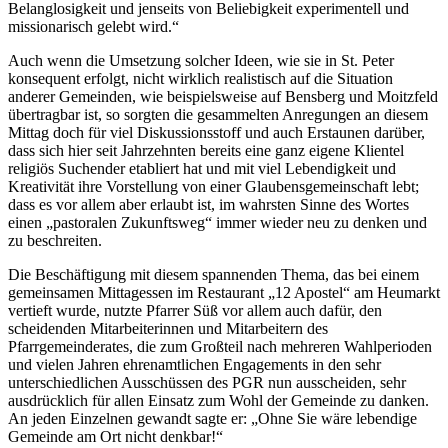
Belanglosigkeit und jenseits von Beliebigkeit experimentell und
missionarisch gelebt wird.“
Auch wenn die Umsetzung solcher Ideen, wie sie in St. Peter
konsequent erfolgt, nicht wirklich realistisch auf die Situation
anderer Gemeinden, wie beispielsweise auf Bensberg und Moitzfeld
übertragbar ist, so sorgten die gesammelten Anregungen an diesem
Mittag doch für viel Diskussionsstoff und auch Erstaunen darüber,
dass sich hier seit Jahrzehnten bereits eine ganz eigene Klientel
religiös Suchender etabliert hat und mit viel Lebendigkeit und
Kreativität ihre Vorstellung von einer Glaubensgemeinschaft lebt;
dass es vor allem aber erlaubt ist, im wahrsten Sinne des Wortes
einen „pastoralen Zukunftsweg“ immer wieder neu zu denken und
zu beschreiten.
Die Beschäftigung mit diesem spannenden Thema, das bei einem
gemeinsamen Mittagessen im Restaurant „12 Apostel“ am Heumarkt
vertieft wurde, nutzte Pfarrer Süß vor allem auch dafür, den
scheidenden Mitarbeiterinnen und Mitarbeitern des
Pfarrgemeinderates, die zum Großteil nach mehreren Wahlperioden
und vielen Jahren ehrenamtlichen Engagements in den sehr
unterschiedlichen Ausschüssen des PGR nun ausscheiden, sehr
ausdrücklich für allen Einsatz zum Wohl der Gemeinde zu danken.
An jeden Einzelnen gewandt sagte er: „Ohne Sie wäre lebendige
Gemeinde am Ort nicht denkbar!“