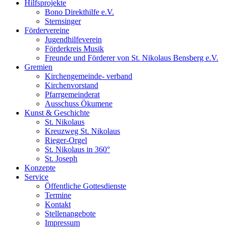
Hilfsprojekte
Bono Direkthilfe e.V.
Sternsinger
Fördervereine
Jugendhilfeverein
Förderkreis Musik
Freunde und Förderer von St. Nikolaus Bensberg e.V.
Gremien
Kirchengemeinde- verband
Kirchenvorstand
Pfarrgemeinderat
Ausschuss Ökumene
Kunst & Geschichte
St. Nikolaus
Kreuzweg St. Nikolaus
Rieger-Orgel
St. Nikolaus in 360°
St. Joseph
Konzepte
Service
Öffentliche Gottesdienste
Termine
Kontakt
Stellenangebote
Impressum