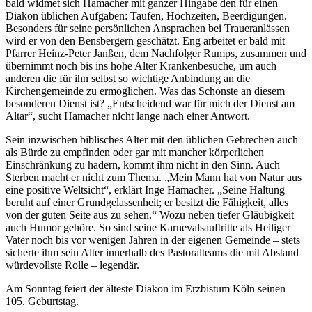
bald widmet sich Hamacher mit ganzer Hingabe den für einen
Diakon üblichen Aufgaben: Taufen, Hochzeiten, Beerdigungen.
Besonders für seine persönlichen Ansprachen bei Traueranlässen
wird er von den Bensbergern geschätzt. Eng arbeitet er bald mit
Pfarrer Heinz-Peter Janßen, dem Nachfolger Rumps, zusammen und
übernimmt noch bis ins hohe Alter Krankenbesuche, um auch
anderen die für ihn selbst so wichtige Anbindung an die
Kirchengemeinde zu ermöglichen. Was das Schönste an diesem
besonderen Dienst ist? „Entscheidend war für mich der Dienst am
Altar“, sucht Hamacher nicht lange nach einer Antwort.
Sein inzwischen biblisches Alter mit den üblichen Gebrechen auch
als Bürde zu empfinden oder gar mit mancher körperlichen
Einschränkung zu hadern, kommt ihm nicht in den Sinn. Auch
Sterben macht er nicht zum Thema. „Mein Mann hat von Natur aus
eine positive Weltsicht“, erklärt Inge Hamacher. „Seine Haltung
beruht auf einer Grundgelassenheit; er besitzt die Fähigkeit, alles
von der guten Seite aus zu sehen.“ Wozu neben tiefer Gläubigkeit
auch Humor gehöre. So sind seine Karnevalsauftritte als Heiliger
Vater noch bis vor wenigen Jahren in der eigenen Gemeinde – stets
sicherte ihm sein Alter innerhalb des Pastoralteams die mit Abstand
würdevollste Rolle – legendär.
Am Sonntag feiert der älteste Diakon im Erzbistum Köln seinen
105. Geburtstag.