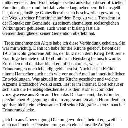
mittlerweile ist dem Hochbetagten selbst außerhalb dieser offiziellen
Funktion
, die er rund drei Jahrzehnte lang nebenberuflich ausgeübt
hat, der regelmäßige Gottesdienstbesuch beschwerlich geworden,
der Weg zu seiner Pfarrkirche auf dem Berg zu weit. Trotzdem ist
der Kontakt zur Gemeinde, zu seinem ehemaligen seelsorglichen
Wirkungsort, geblieben, auch wenn er bislang fast alle
Gemeindemitglieder seiner Generation überlebt hat.
„Trotz zunehmenden Alters habe ich diese Verbindung gehalten. Sie
war mir wichtig. Denn ich habe für die Kirche gelebt“, betont der
1913 in Köln geborene Jubilar, der kurz nach dem Krieg 1946 seine
Frau Inge heiratete und 1954 mit ihr in Bensberg heimisch wurde.
Zufrieden und dankbar blickt er auf das zurück, was an
Erinnerungen noch lebendig geblieben ist. Nach besten Kräften
nimmt Hamacher auch nach wie vor noch Anteil an innerkirchlichen
Entwicklungen. Was aktuell in der Kirche geschieht und welche
Akzente Erzbischof Woelki setzt, liest er im Internet. Dort schaut er
sich auch die Fernsehgottesdienste aus dem Kölner Dom oder
vorzugsweise aus Rom an. Denn das Diakonenamt, das ist in der
persönlichen Begegnung mit dem zugewandten alten Herrn deutlich
spürbar, bleibt ein bedeutsamer Teil seiner Biografie – trotz mancher
Erinnerungslücke.
„Ich bin aus Überzeugung Diakon geworden“, betont er, „weil ich
auch nach meiner Pensionierung noch eine sinnvolle Aufgabe