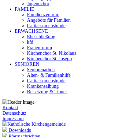
Jugendchor
FAMILIE
Familienzentrum
Angebote für Familien
Caritassprechstunde
ERWACHSENE
Eheschließung
kfd
Frauenforum
Kirchenchor St. Nikolaus
Kirchenchor St. Joseph
SENIOREN
Seniorenarbeit
Alten- & Familienhilfe
Caritassprechstunde
Krankensalbung
Beisetzung & Trauer
Kontakt
Datenschutz
Impressum
Downloads
Pfarrnachrichten