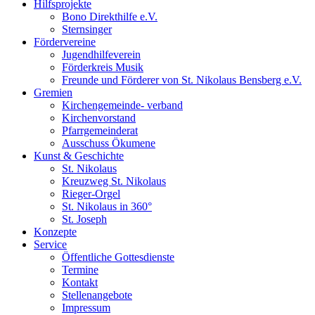
Hilfsprojekte
Bono Direkthilfe e.V.
Sternsinger
Fördervereine
Jugendhilfeverein
Förderkreis Musik
Freunde und Förderer von St. Nikolaus Bensberg e.V.
Gremien
Kirchengemeinde- verband
Kirchenvorstand
Pfarrgemeinderat
Ausschuss Ökumene
Kunst & Geschichte
St. Nikolaus
Kreuzweg St. Nikolaus
Rieger-Orgel
St. Nikolaus in 360°
St. Joseph
Konzepte
Service
Öffentliche Gottesdienste
Termine
Kontakt
Stellenangebote
Impressum