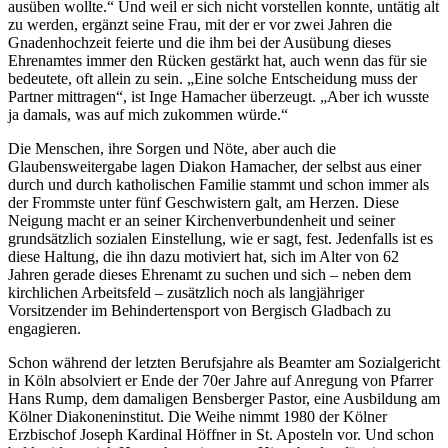
ausüben wollte.“ Und weil er sich nicht vorstellen konnte, untätig alt
zu werden, ergänzt seine Frau, mit der er vor zwei Jahren die
Gnadenhochzeit feierte und die ihm bei der Ausübung dieses
Ehrenamtes immer den Rücken gestärkt hat, auch wenn das für sie
bedeutete, oft allein zu sein. „Eine solche Entscheidung muss der
Partner mittragen“, ist Inge Hamacher überzeugt. „Aber ich wusste
ja damals, was auf mich zukommen würde.“
Die Menschen, ihre Sorgen und Nöte, aber auch die
Glaubensweitergabe lagen Diakon Hamacher, der selbst aus einer
durch und durch katholischen Familie stammt und schon immer als
der Frommste unter fünf Geschwistern galt, am Herzen. Diese
Neigung macht er an seiner Kirchenverbundenheit und seiner
grundsätzlich sozialen Einstellung, wie er sagt, fest. Jedenfalls ist es
diese Haltung, die ihn dazu motiviert hat, sich im Alter von 62
Jahren gerade dieses Ehrenamt zu suchen und sich – neben dem
kirchlichen Arbeitsfeld – zusätzlich noch als langjähriger
Vorsitzender im Behindertensport von Bergisch Gladbach zu
engagieren.
Schon während der letzten Berufsjahre als Beamter am Sozialgericht
in Köln absolviert er Ende der 70er Jahre auf Anregung von Pfarrer
Hans Rump, dem damaligen Bensberger Pastor, eine Ausbildung am
Kölner Diakoneninstitut. Die Weihe nimmt 1980 der Kölner
Erzbischof Joseph Kardinal Höffner in St. Aposteln vor. Und schon