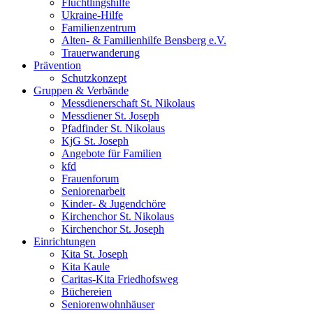
Flüchtlingshilfe
Ukraine-Hilfe
Familienzentrum
Alten- & Familienhilfe Bensberg e.V.
Trauerwanderung
Prävention
Schutzkonzept
Gruppen & Verbände
Messdienerschaft St. Nikolaus
Messdiener St. Joseph
Pfadfinder St. Nikolaus
KjG St. Joseph
Angebote für Familien
kfd
Frauenforum
Seniorenarbeit
Kinder- & Jugendchöre
Kirchenchor St. Nikolaus
Kirchenchor St. Joseph
Einrichtungen
Kita St. Joseph
Kita Kaule
Caritas-Kita Friedhofsweg
Büchereien
Seniorenwohnhäuser