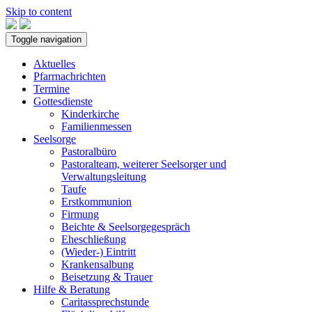
Skip to content
Toggle navigation
Aktuelles
Pfarrnachrichten
Termine
Gottesdienste
Kinderkirche
Familienmessen
Seelsorge
Pastoralbüro
Pastoralteam, weiterer Seelsorger und
Verwaltungsleitung
Taufe
Erstkommunion
Firmung
Beichte & Seelsorgegespräch
Eheschließung
(Wieder-) Eintritt
Krankensalbung
Beisetzung & Trauer
Hilfe & Beratung
Caritassprechstunde