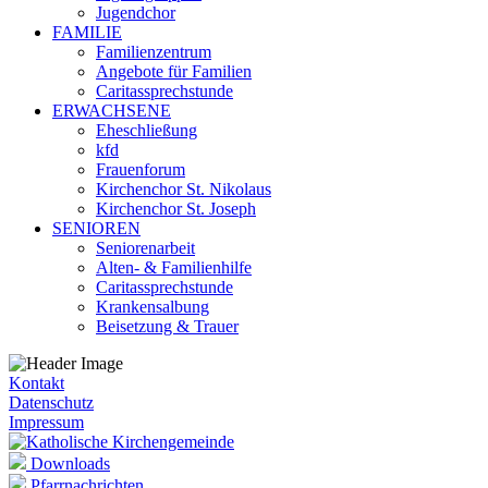
Jugendchor
FAMILIE
Familienzentrum
Angebote für Familien
Caritassprechstunde
ERWACHSENE
Eheschließung
kfd
Frauenforum
Kirchenchor St. Nikolaus
Kirchenchor St. Joseph
SENIOREN
Seniorenarbeit
Alten- & Familienhilfe
Caritassprechstunde
Krankensalbung
Beisetzung & Trauer
Kontakt
Datenschutz
Impressum
Downloads
Pfarrnachrichten