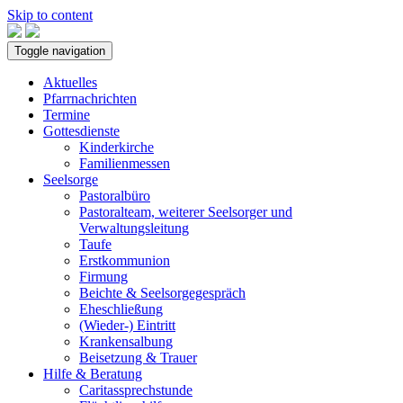
Skip to content
Toggle navigation
Aktuelles
Pfarrnachrichten
Termine
Gottesdienste
Kinderkirche
Familienmessen
Seelsorge
Pastoralbüro
Pastoralteam, weiterer Seelsorger und
Verwaltungsleitung
Taufe
Erstkommunion
Firmung
Beichte & Seelsorgegespräch
Eheschließung
(Wieder-) Eintritt
Krankensalbung
Beisetzung & Trauer
Hilfe & Beratung
Caritassprechstunde