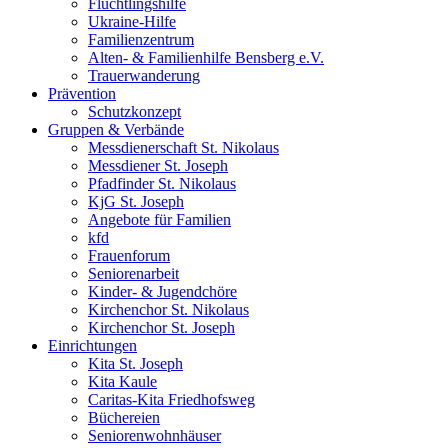
Flüchtlingshilfe
Ukraine-Hilfe
Familienzentrum
Alten- & Familienhilfe Bensberg e.V.
Trauerwanderung
Prävention
Schutzkonzept
Gruppen & Verbände
Messdienerschaft St. Nikolaus
Messdiener St. Joseph
Pfadfinder St. Nikolaus
KjG St. Joseph
Angebote für Familien
kfd
Frauenforum
Seniorenarbeit
Kinder- & Jugendchöre
Kirchenchor St. Nikolaus
Kirchenchor St. Joseph
Einrichtungen
Kita St. Joseph
Kita Kaule
Caritas-Kita Friedhofsweg
Büchereien
Seniorenwohnhäuser