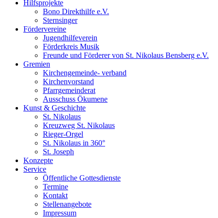
Hilfsprojekte
Bono Direkthilfe e.V.
Sternsinger
Fördervereine
Jugendhilfeverein
Förderkreis Musik
Freunde und Förderer von St. Nikolaus Bensberg e.V.
Gremien
Kirchengemeinde- verband
Kirchenvorstand
Pfarrgemeinderat
Ausschuss Ökumene
Kunst & Geschichte
St. Nikolaus
Kreuzweg St. Nikolaus
Rieger-Orgel
St. Nikolaus in 360°
St. Joseph
Konzepte
Service
Öffentliche Gottesdienste
Termine
Kontakt
Stellenangebote
Impressum