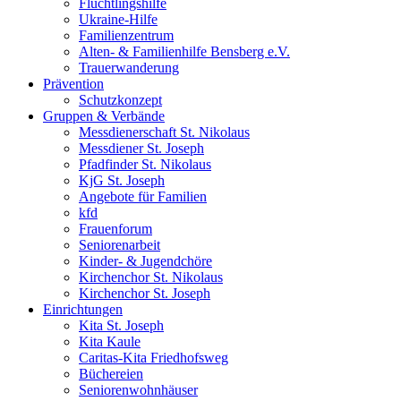
Flüchtlingshilfe
Ukraine-Hilfe
Familienzentrum
Alten- & Familienhilfe Bensberg e.V.
Trauerwanderung
Prävention
Schutzkonzept
Gruppen & Verbände
Messdienerschaft St. Nikolaus
Messdiener St. Joseph
Pfadfinder St. Nikolaus
KjG St. Joseph
Angebote für Familien
kfd
Frauenforum
Seniorenarbeit
Kinder- & Jugendchöre
Kirchenchor St. Nikolaus
Kirchenchor St. Joseph
Einrichtungen
Kita St. Joseph
Kita Kaule
Caritas-Kita Friedhofsweg
Büchereien
Seniorenwohnhäuser