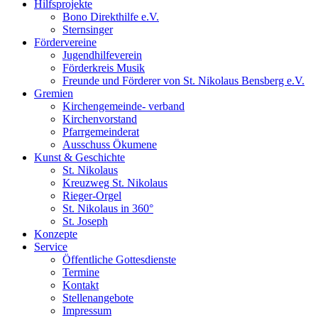
Hilfsprojekte
Bono Direkthilfe e.V.
Sternsinger
Fördervereine
Jugendhilfeverein
Förderkreis Musik
Freunde und Förderer von St. Nikolaus Bensberg e.V.
Gremien
Kirchengemeinde- verband
Kirchenvorstand
Pfarrgemeinderat
Ausschuss Ökumene
Kunst & Geschichte
St. Nikolaus
Kreuzweg St. Nikolaus
Rieger-Orgel
St. Nikolaus in 360°
St. Joseph
Konzepte
Service
Öffentliche Gottesdienste
Termine
Kontakt
Stellenangebote
Impressum