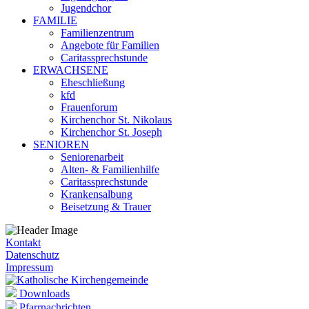
Jugendchor
FAMILIE
Familienzentrum
Angebote für Familien
Caritassprechstunde
ERWACHSENE
Eheschließung
kfd
Frauenforum
Kirchenchor St. Nikolaus
Kirchenchor St. Joseph
SENIOREN
Seniorenarbeit
Alten- & Familienhilfe
Caritassprechstunde
Krankensalbung
Beisetzung & Trauer
Kontakt
Datenschutz
Impressum
Downloads
Pfarrnachrichten