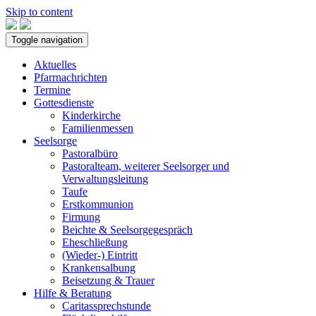
Skip to content
Toggle navigation
Aktuelles
Pfarrnachrichten
Termine
Gottesdienste
Kinderkirche
Familienmessen
Seelsorge
Pastoralbüro
Pastoralteam, weiterer Seelsorger und
Verwaltungsleitung
Taufe
Erstkommunion
Firmung
Beichte & Seelsorgegespräch
Eheschließung
(Wieder-) Eintritt
Krankensalbung
Beisetzung & Trauer
Hilfe & Beratung
Caritassprechstunde