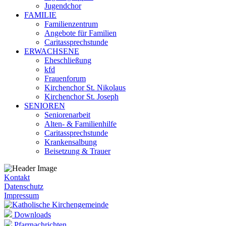
Jugendchor
FAMILIE
Familienzentrum
Angebote für Familien
Caritassprechstunde
ERWACHSENE
Eheschließung
kfd
Frauenforum
Kirchenchor St. Nikolaus
Kirchenchor St. Joseph
SENIOREN
Seniorenarbeit
Alten- & Familienhilfe
Caritassprechstunde
Krankensalbung
Beisetzung & Trauer
Kontakt
Datenschutz
Impressum
Downloads
Pfarrnachrichten