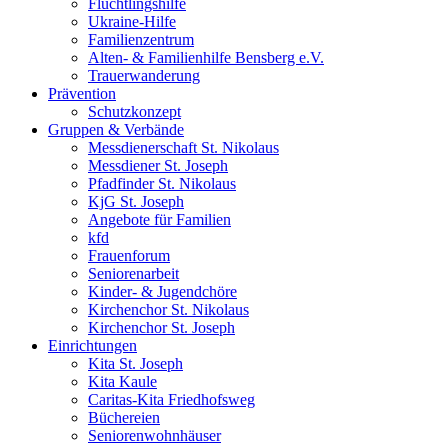
Flüchtlingshilfe
Ukraine-Hilfe
Familienzentrum
Alten- & Familienhilfe Bensberg e.V.
Trauerwanderung
Prävention
Schutzkonzept
Gruppen & Verbände
Messdienerschaft St. Nikolaus
Messdiener St. Joseph
Pfadfinder St. Nikolaus
KjG St. Joseph
Angebote für Familien
kfd
Frauenforum
Seniorenarbeit
Kinder- & Jugendchöre
Kirchenchor St. Nikolaus
Kirchenchor St. Joseph
Einrichtungen
Kita St. Joseph
Kita Kaule
Caritas-Kita Friedhofsweg
Büchereien
Seniorenwohnhäuser