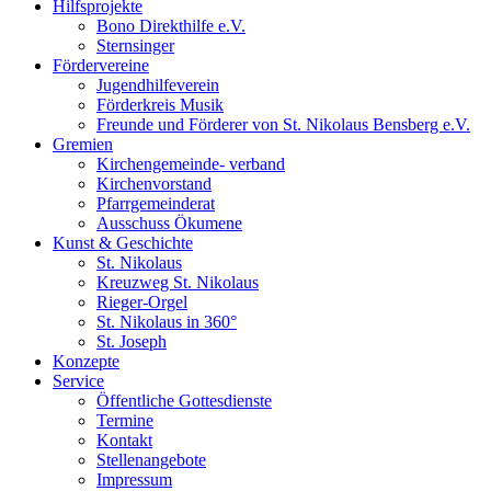
Hilfsprojekte
Bono Direkthilfe e.V.
Sternsinger
Fördervereine
Jugendhilfeverein
Förderkreis Musik
Freunde und Förderer von St. Nikolaus Bensberg e.V.
Gremien
Kirchengemeinde- verband
Kirchenvorstand
Pfarrgemeinderat
Ausschuss Ökumene
Kunst & Geschichte
St. Nikolaus
Kreuzweg St. Nikolaus
Rieger-Orgel
St. Nikolaus in 360°
St. Joseph
Konzepte
Service
Öffentliche Gottesdienste
Termine
Kontakt
Stellenangebote
Impressum