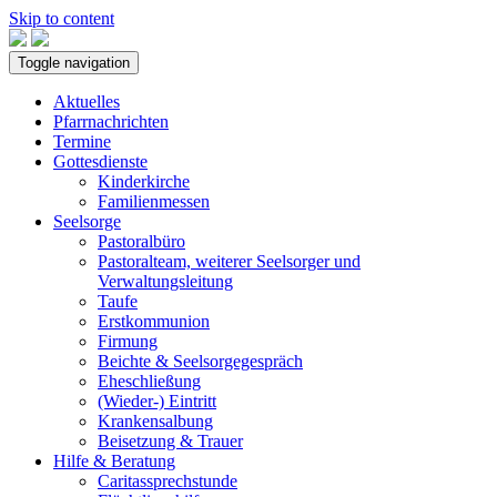
Skip to content
Toggle navigation
Aktuelles
Pfarrnachrichten
Termine
Gottesdienste
Kinderkirche
Familienmessen
Seelsorge
Pastoralbüro
Pastoralteam, weiterer Seelsorger und
Verwaltungsleitung
Taufe
Erstkommunion
Firmung
Beichte & Seelsorgegespräch
Eheschließung
(Wieder-) Eintritt
Krankensalbung
Beisetzung & Trauer
Hilfe & Beratung
Caritassprechstunde