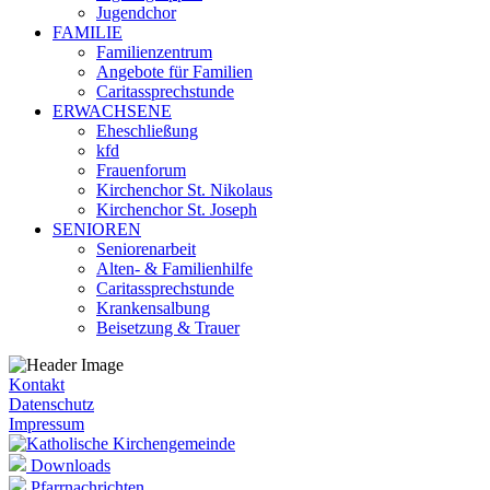
Jugendchor
FAMILIE
Familienzentrum
Angebote für Familien
Caritassprechstunde
ERWACHSENE
Eheschließung
kfd
Frauenforum
Kirchenchor St. Nikolaus
Kirchenchor St. Joseph
SENIOREN
Seniorenarbeit
Alten- & Familienhilfe
Caritassprechstunde
Krankensalbung
Beisetzung & Trauer
Kontakt
Datenschutz
Impressum
Downloads
Pfarrnachrichten