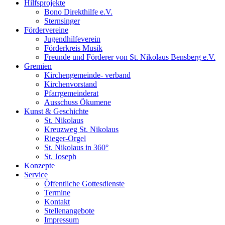
Hilfsprojekte
Bono Direkthilfe e.V.
Sternsinger
Fördervereine
Jugendhilfeverein
Förderkreis Musik
Freunde und Förderer von St. Nikolaus Bensberg e.V.
Gremien
Kirchengemeinde- verband
Kirchenvorstand
Pfarrgemeinderat
Ausschuss Ökumene
Kunst & Geschichte
St. Nikolaus
Kreuzweg St. Nikolaus
Rieger-Orgel
St. Nikolaus in 360°
St. Joseph
Konzepte
Service
Öffentliche Gottesdienste
Termine
Kontakt
Stellenangebote
Impressum