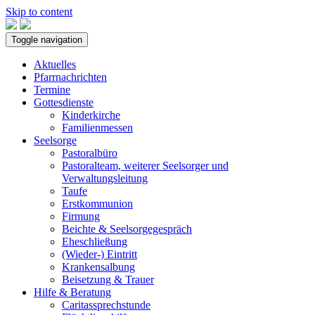
Skip to content
Toggle navigation
Aktuelles
Pfarrnachrichten
Termine
Gottesdienste
Kinderkirche
Familienmessen
Seelsorge
Pastoralbüro
Pastoralteam, weiterer Seelsorger und
Verwaltungsleitung
Taufe
Erstkommunion
Firmung
Beichte & Seelsorgegespräch
Eheschließung
(Wieder-) Eintritt
Krankensalbung
Beisetzung & Trauer
Hilfe & Beratung
Caritassprechstunde