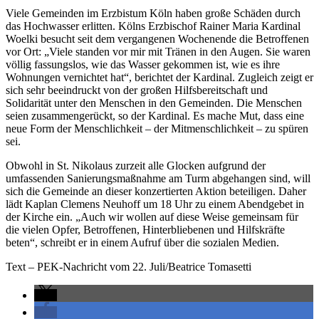
Viele Gemeinden im Erzbistum Köln haben große Schäden durch
das Hochwasser erlitten. Kölns Erzbischof Rainer Maria Kardinal
Woelki besucht seit dem vergangenen Wochenende die Betroffenen
vor Ort: „Viele standen vor mir mit Tränen in den Augen. Sie waren
völlig fassungslos, wie das Wasser gekommen ist, wie es ihre
Wohnungen vernichtet hat“, berichtet der Kardinal. Zugleich zeigt er
sich sehr beeindruckt von der großen Hilfsbereitschaft und
Solidarität unter den Menschen in den Gemeinden. Die Menschen
seien zusammengerückt, so der Kardinal. Es mache Mut, dass eine
neue Form der Menschlichkeit – der Mitmenschlichkeit – zu spüren
sei.
Obwohl in St. Nikolaus zurzeit alle Glocken aufgrund der
umfassenden Sanierungsmaßnahme am Turm abgehangen sind, will
sich die Gemeinde an dieser konzertierten Aktion beteiligen. Daher
lädt Kaplan Clemens Neuhoff um 18 Uhr zu einem Abendgebet in
der Kirche ein. „Auch wir wollen auf diese Weise gemeinsam für
die vielen Opfer, Betroffenen, Hinterbliebenen und Hilfskräfte
beten“, schreibt er in einem Aufruf über die sozialen Medien.
Text – PEK-Nachricht vom 22. Juli/Beatrice Tomasetti