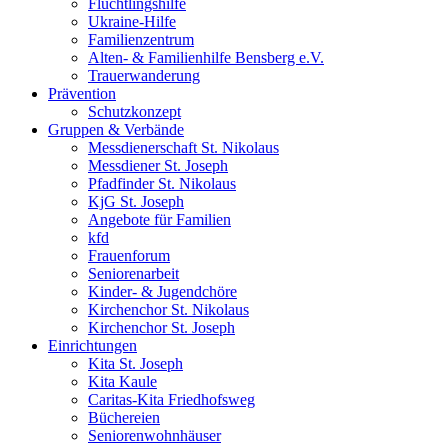
Flüchtlingshilfe
Ukraine-Hilfe
Familienzentrum
Alten- & Familienhilfe Bensberg e.V.
Trauerwanderung
Prävention
Schutzkonzept
Gruppen & Verbände
Messdienerschaft St. Nikolaus
Messdiener St. Joseph
Pfadfinder St. Nikolaus
KjG St. Joseph
Angebote für Familien
kfd
Frauenforum
Seniorenarbeit
Kinder- & Jugendchöre
Kirchenchor St. Nikolaus
Kirchenchor St. Joseph
Einrichtungen
Kita St. Joseph
Kita Kaule
Caritas-Kita Friedhofsweg
Büchereien
Seniorenwohnhäuser